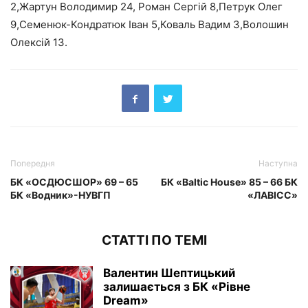
2,Жартун Володимир 24, Роман Сергій 8,Петрук Олег
9,Семенюк-Кондратюк Іван 5,Коваль Вадим 3,Волошин
Олексій 13.
Попередня
Наступна
БК «ОСДЮСШОР» 69 – 65
БК «Baltic House» 85 – 66 БК
БК «Водник»-НУВГП
«ЛАВІСС»
СТАТТІ ПО ТЕМІ
Валентин Шептицький
залишається з БК «Рівне
Dream»