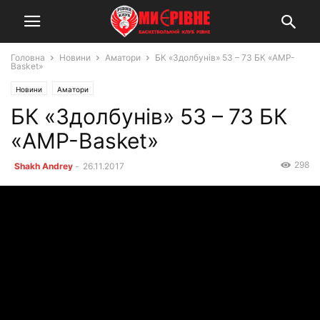
Головна
Новини
Аматори
БК «Здолбунів» 53 – 73 БК «AMP-
Basket»
Новини
Аматори
БК «Здолбунів» 53 – 73 БК
«AMP-Basket»
298
Shakh Andrey
-
26.11.2017