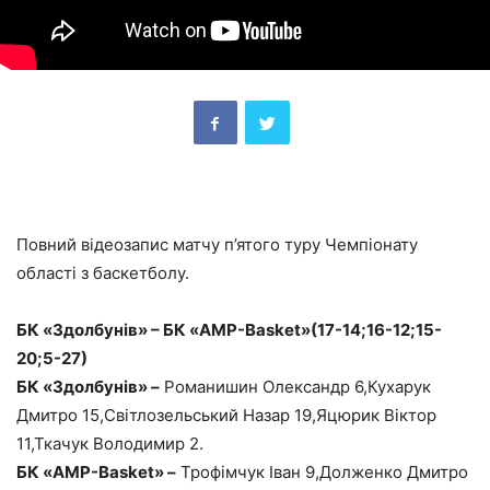
Повний відеозапис матчу п’ятого туру Чемпіонату
області з баскетболу.
БК «Здолбунів» – БК «AMP-Basket»(17-14;16-12;15-
20;5-27)
БК «Здолбунів» –
Романишин Олександр 6,Кухарук
Дмитро 15,Світлозельський Назар 19,Яцюрик Віктор
11,Ткачук Володимир 2.
БК «AMP-Basket» –
Трофімчук Іван 9,Долженко Дмитро