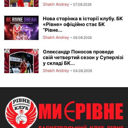
Shakh Andrey
-
07.08.2026
Нова сторінка в історії клубу. БК
«Рівне» офіційно стає БК
“Рівне...
Shakh Andrey
-
06.08.2026
Олександр Поносов проведе
свій четвертий сезон у Суперлізі
у складі БК...
Shakh Andrey
-
04.08.2026