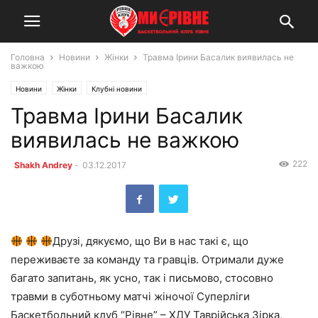
Головна
Новини
Жінки
Травма Ірини Басалик виявилась не
важкою
Новини
Жінки
Клубні новини
Травма Ірини Басалик
виявилась не важкою
222
Shakh Andrey
-
03.12.2017
Друзі, дякуємо, що Ви в нас такі є, що
переживаєте за команду та гравців. Отримали дуже
багато запитань, як усно, так і письмово, стосовно
травми в суботньому матчі жіночої Суперліги
Баскетбольний клуб “Рівне” – ХДУ Таврійська Зірка,