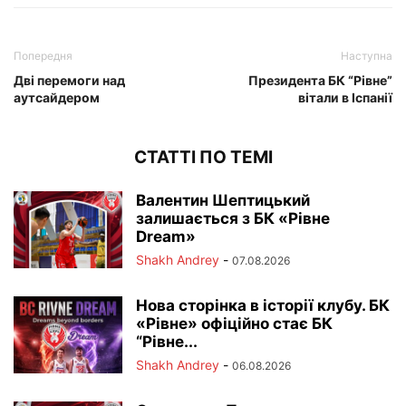
Попередня
Наступна
Дві перемоги над
Президента БК “Рівне”
аутсайдером
вітали в Іспанії
СТАТТІ ПО ТЕМІ
Валентин Шептицький
залишається з БК «Рівне
Dream»
Shakh Andrey
-
07.08.2026
Нова сторінка в історії клубу. БК
«Рівне» офіційно стає БК
“Рівне...
Shakh Andrey
-
06.08.2026