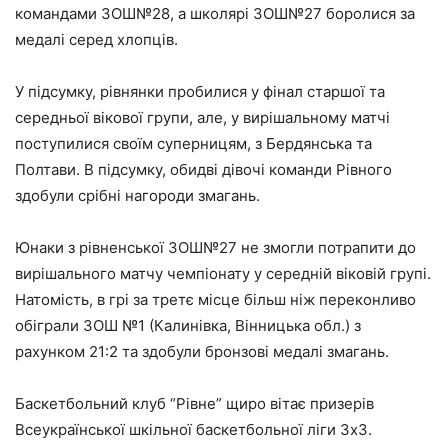
командами ЗОШ№28, а школярі ЗОШ№27 боролися за
медалі серед хлопців.
У підсумку, рівнянки пробилися у фінал старшої та
середньої вікової групи, але, у вирішальному матчі
поступилися своїм суперницям, з Бердянська та
Полтави. В підсумку, обидві дівочі команди Рівного
здобули срібні нагороди змагань.
Юнаки з рівненської ЗОШ№27 не змогли потрапити до
вирішального матчу чемпіонату у середній віковій групі.
Натомість, в грі за третє місце більш ніж переконливо
обіграли ЗОШ №1 (Калинівка, Вінницька обл.) з
рахунком 21:2 та здобули бронзові медалі змагань.
Баскетбольний клуб “Рівне” щиро вітає призерів
Всеукраїнської шкільної баскетбольної ліги 3х3.