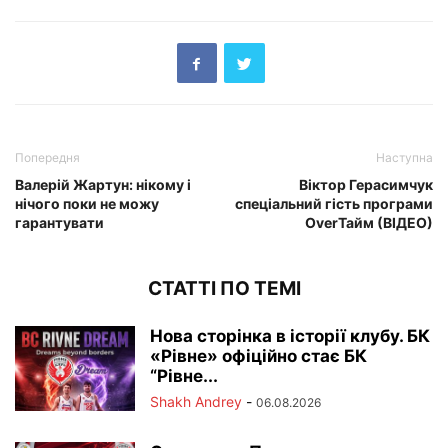
Попередня
Наступна
Валерій Жартун: нікому і
Віктор Герасимчук
нічого поки не можу
спеціальний гість програми
гарантувати
OverТайм (ВІДЕО)
СТАТТІ ПО ТЕМІ
Нова сторінка в історії клубу. БК
«Рівне» офіційно стає БК
“Рівне...
Shakh Andrey
-
06.08.2026