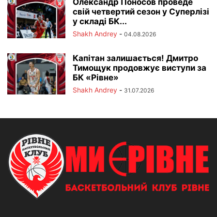
Олександр Поносов проведе
свій четвертий сезон у Суперлізі
у складі БК...
Shakh Andrey
-
04.08.2026
Капітан залишається! Дмитро
Тимощук продовжує виступи за
БК «Рівне»
Shakh Andrey
-
31.07.2026