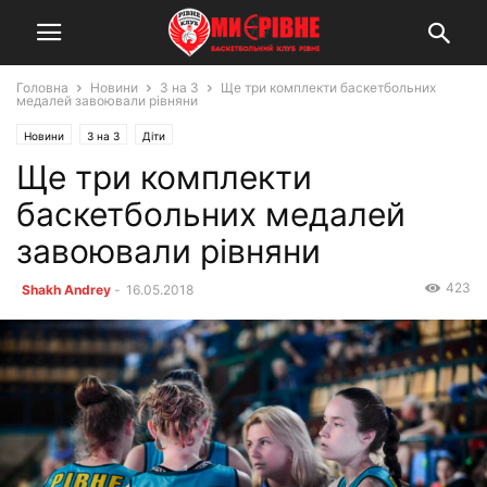
Головна
Новини
3 на 3
Ще три комплекти баскетбольних
медалей завоювали рівняни
Новини
3 на 3
Діти
Ще три комплекти
баскетбольних медалей
завоювали рівняни
423
Shakh Andrey
-
16.05.2018