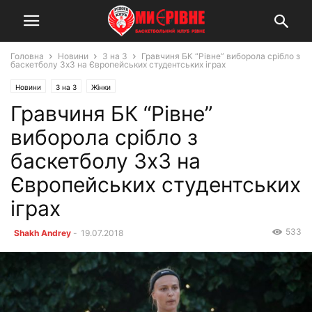
Головна
Новини
3 на 3
Гравчиня БК “Рівне” виборола срібло з
баскетболу 3х3 на Європейських студентських іграх
Новини
3 на 3
Жінки
Гравчиня БК “Рівне”
виборола срібло з
баскетболу 3х3 на
Європейських студентських
іграх
533
Shakh Andrey
-
19.07.2018