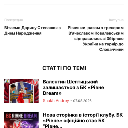
Попередня
Наступна
Вітаємо Дарину Степанюк з
Рівнянки, разом з тренером
Днем Народження
В’ячеславом Ковалевським
відправились зі Збірною
України на турнір до
Словаччини
СТАТТІ ПО ТЕМІ
Валентин Шептицький
залишається з БК «Рівне
Dream»
Shakh Andrey
-
07.08.2026
Нова сторінка в історії клубу. БК
«Рівне» офіційно стає БК
“Рівне...