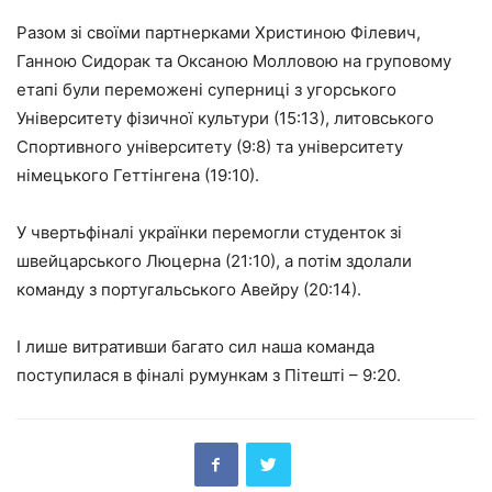
Разом зі своїми партнерками Христиною Філевич,
Ганною Сидорак та Оксаною Молловою на груповому
етапі були переможені суперниці з угорського
Університету фізичної культури (15:13), литовського
Спортивного університету (9:8) та університету
німецького Геттінгена (19:10).
У чвертьфіналі українки перемогли студенток зі
швейцарського Люцерна (21:10), а потім здолали
команду з португальського Авейру (20:14).
І лише витративши багато сил наша команда
поступилася в фіналі румункам з Пітешті – 9:20.