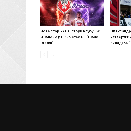
Нова сторінка в історії клубу. БК
Олександр
«Рівне» офіційно стає БК “Рівне
четвертий с
Dream”
складі БК “