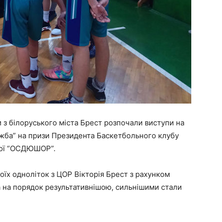
з білоруського міста Брест розпочали виступи на
жба” на призи Президента Баскетбольного клубу
ької “ОСДЮШОР”.
їх одноліток з ЦОР Вікторія Брест з рахунком
ла на порядок результативнішою, сильнішими стали