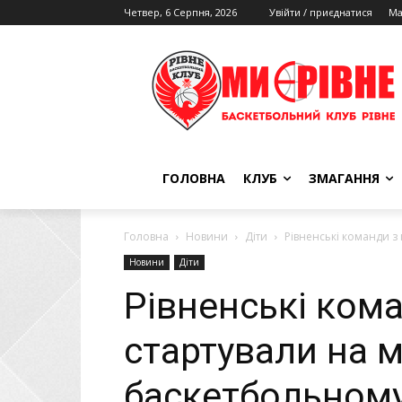
Четвер, 6 Серпня, 2026
Увійти / приєднатися
Ма
ГОЛОВНА
КЛУБ
ЗМАГАННЯ
Головна
Новини
Діти
Рівненські команди з
Новини
Діти
Рівненські ком
стартували на 
баскетбольному