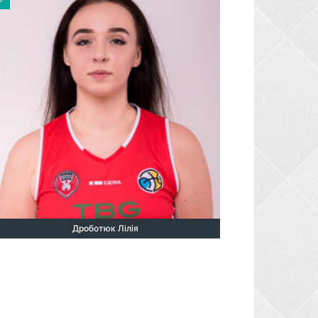
Дроботюк Лілія