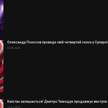
Олександр Поносов проведе свій четвертий сезон у Суперлізі
04.08.2026
Капітан залишається! Дмитро Тимощук продовжує виступи з
31.07.2026