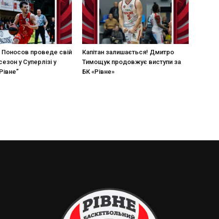
 Поносов проведе свій
Капітан залишається! Дмитро
езон у Суперлізі у
Тимощук продовжує виступи за
Рівне”
БК «Рівне»