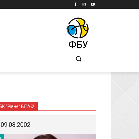
Б
БК “Рівне” ВІТАЄ!
09.08.2002
9