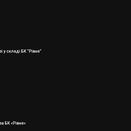
 у складі БК “Рівне”
а БК «Рівне»