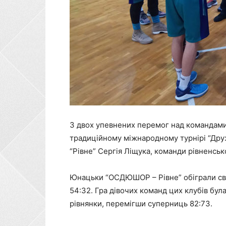
З двох упевнених перемог над командами 
традиційному міжнародному турнірі “Дру
“Рівне” Сергія Ліщука, команди рівненс
Юнацьки “ОСДЮШОР – Рівне” обіграли сво
54:32. Гра дівочих команд цих клубів бу
рівнянки, перемігши суперниць 82:73.