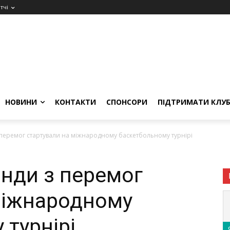
тчі
НОВИНИ
КОНТАКТИ
СПОНСОРИ
ПІДТРИМАТИ КЛУ
 перемог стартували на міжнародному баскетбольному турнірі
анди з перемог
міжнародному
 турнірі