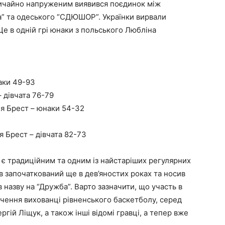
звичайно напруженим виявився поєдинок між
а” та одеського “СДЮШОР”. Українки вирвали
Ще в одній грі юнаки з польського Любліна
аки 49-93
 дівчата 76-79
я Брест – юнаки 54-32
 Брест – дівчата 82-73
є традиційним та одним із найстаріших регулярних
в започаткований ще в дев’яностих роках та носив
в назву на “Дружба”. Варто зазначити, що участь в
чення вихованці рівненського баскетболу, серед
ргій Ліщук, а також інші відомі гравці, а тепер вже