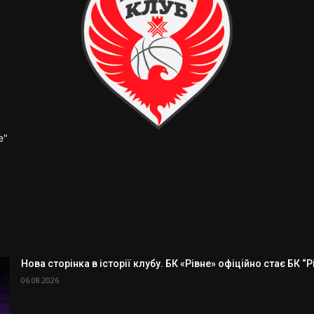
е"
Нова сторінка в історії клубу. БК «Рівне» офіційно стає БК “
06.08.2026