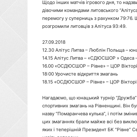
Щодо інших матчів ігрового дня, то над
дівочими командами литовського “Алітус
перемогу у суперниць з рахунком 79:76. 
розгромили литовців з Алітуса 93:49.
27.09.2018
12.30 Алітус Литва – Люблін Польща – юн
14.15 Алітус Литва – «СДЮСШОР » Одеса –
16.00 «ОСДЮСШОР – Рівне» – ЦОР Вікторі
18:00 Урочисте відкриття змагань
18.15 «ОСДЮСШОР – Рівне» – ЦОР Вікторія
Нагадаємо, що юнацький турнір “Дружба” 
спортивних змагань на Рівненщині. Він бу
назву “Помаранчева кулька”, і потім зміни
цих змаганнях брали майже всі без виклю
яких і теперішній Президент БК “Рівне” Се