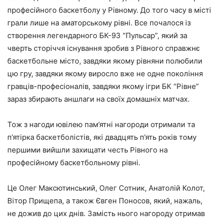
професійного баскетболу у Рівному. До того часу в місті
грали лише на аматорському рівні. Все почалося із
створення легендарного БК-93 “Пульсар”, який за
чверть сторіччя існування зробив з Рівного справжнє
баскетбольне місто, завдяки якому рівняни полюбили
цю гру, завдяки якому виросло вже не одне покоління
гравців-професіоналів, завдяки якому ігри БК “Рівне”
зараз збирають аншлаги на своїх домашніх матчах.
Тож з нагоди ювілею пам’ятні нагороди отримали та
п’ятірка баскетболістів, які двадцять п’ять років тому
першими вийшли захищати честь Рівного на
професійному баскетбольному рівні.
Це Олег Максютинський, Олег Сотник, Анатолій Колот,
Вітор Прищепа, а також Євген Поносов, який, нажаль,
не дожив до цих днів. Замість нього нагороду отримав