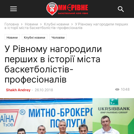
Головна
Новини
Клубні новини
У Рівному нагородили перших
в історії міста баскетболістів-професіоналів
Новини
Клубні новини
Чоловіки
У Рівному нагородили
перших в історії міста
баскетболістів-
професіоналів
1048
Shakh Andrey
-
26.10.2018