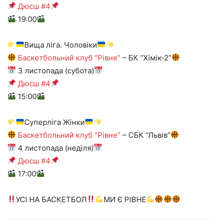
Дюсш #4
19:00
Вища ліга. Чоловіки
Баскетбольний клуб “Рівне”
– БК “Хімік-2”
3 листопада (субота)
Дюсш #4
15:00
Суперліга Жінки
Баскетбольний клуб “Рівне”
– СБК “Львів”
4 листопада (неділя)
Дюсш #4
17:00
УСІ НА БАСКЕТБОЛ
МИ Є РІВНЕ