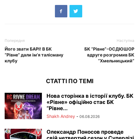
Попередня
Наступна
Його звати БАРІ! В БК
БК “Рівне”-ОСДЮШОР
“Рівне” дали ім’я талісману
вдруге розгромив БК
клубу
“Хмельницький”
СТАТТІ ПО ТЕМІ
Нова сторінка в історії клубу. БК
«Рівне» офіційно стає БК
“Рівне...
Shakh Andrey
-
06.08.2026
Олександр Поносов проведе
свій четвертий сезон у Суперлізі