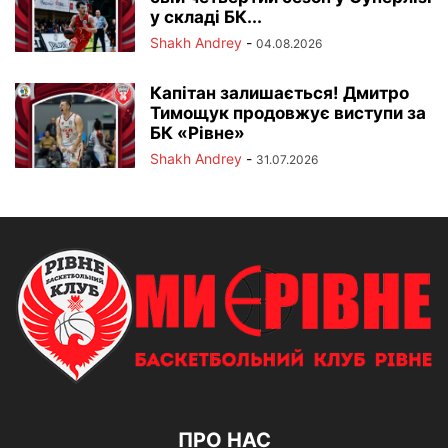
у складі БК...
Shakh Andrey
-
04.08.2026
Капітан залишається! Дмитро
Тимощук продовжує виступи за
БК «Рівне»
Shakh Andrey
-
31.07.2026
ПРО НАС