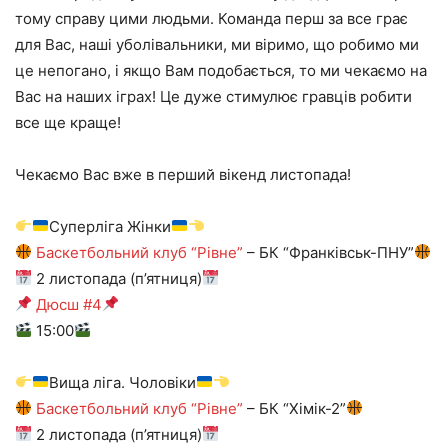
тому справу цими людьми. Команда перш за все грає
для Вас, наші уболівальники, ми віримо, що робимо ми
це непогано, і якщо Вам подобається, то ми чекаємо на
Вас на наших іграх! Це дуже стимулює гравців робити
все ще краще!
Чекаємо Вас вже в перший вікенд листопада!
Суперліга Жінки
Баскетбольний клуб “Рівне”
– БК “Франківськ-ПНУ”
2 листопада (п’ятниця)
Дюсш #4
15:00
Вища ліга. Чоловіки
Баскетбольний клуб “Рівне”
– БК “Хімік-2”
2 листопада (п’ятниця)