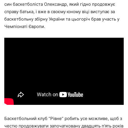
син баскетболіста Олександр, який гідно продовжує
справу батька, і вже в своєму юному віці виступає за
баскетбольну збірну України та цьогоріч брав участь у
Чемпіонаті Європи.
Баскетбольний клуб “Рівне” робить усе можливе, щоб з
честю продовжувати започатковану двадцять п’ять років