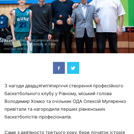
З нагоди двадцятип’ятиріччя створення професійного
баскетбольного клубу у Рівному, міський голова
Володимир Хомко та очільник ОДА Олексій Муляренко
привітали та нагородили перших рівненських
баскетболістів-професіоналів.
Саме з дев’яносто третього року, бере початок історія