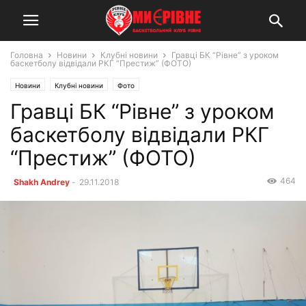
Головна
Новини
Клубні новини
Гравці БК “Рівне” з уроком
баскетболу відвідали РКГ “Престиж” (ФОТО)
Новини
Клубні новини
Фото
Гравці БК “Рівне” з уроком
баскетболу відвідали РКГ
“Престиж” (ФОТО)
464
Shakh Andrey
-
29.11.2018