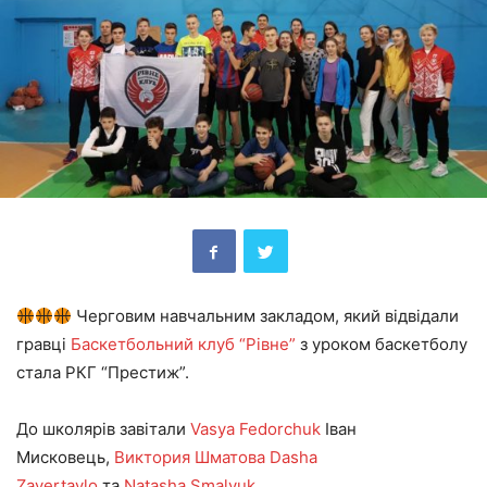
Черговим навчальним закладом, який відвідали
гравці
Баскетбольний клуб “Рівне”
з уроком баскетболу
стала РКГ “Престиж”.
До школярів завітали
Vasya Fedorchuk
Іван
Мисковець,
Виктория Шматова
Dasha
Zavertaylo
та
Natasha Smalyuk