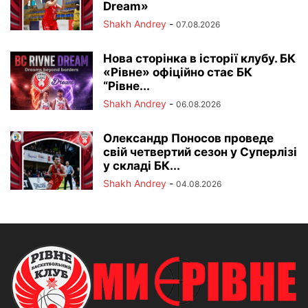
Dream»
Shakh Andrey
-
07.08.2026
Нова сторінка в історії клубу. БК
«Рівне» офіційно стає БК
“Рівне...
Shakh Andrey
-
06.08.2026
Олександр Поносов проведе
свій четвертий сезон у Суперлізі
у складі БК...
Shakh Andrey
-
04.08.2026