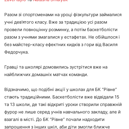
Разом зі спортсменами на уроці фізкультури займалися
учні дев’ятого класу. Вже за традицією усі разом
провели повноцінну розминку, а потім баскетболісти
разом з учнями змагалися у естафетах. Не обійшлося і
без майстер-класу ефектних кидків з гори від
Василя
Федорчука.
Гравці та школярі домовились зустрітися вже на
найближчих домашніх матчах команди.
Відзначимо, що подібні акції у школах для БК “Рівне”
стають традиційними. Баскетболісти вже відвідали 15
та 13 школи, де такі відкриті уроки створили справжній
фурор не лише серед учнів навчального закладу, але й
взагалі в місті. До БК “Рівне” почали надходити
запрошення з інших шкіл, аби діти змогли ближче