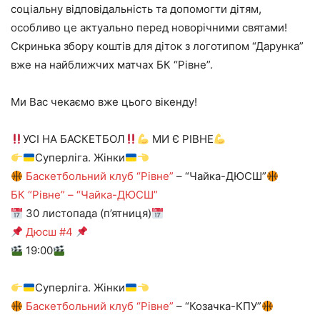
соціальну відповідальність та допомогти дітям,
особливо це актуально перед новорічними святами!
Скринька збору коштів для діток з логотипом “Дарунка”
вже на найближчих матчах БК “Рівне”.
Ми Вас чекаємо вже цього вікенду!
УСІ НА БАСКЕТБОЛ
МИ Є РІВНЕ
Суперліга. Жінки
Баскетбольний клуб “Рівне”
– “Чайка-ДЮСШ”
БК “Рівне” – “Чайка-ДЮСШ”
30 листопада (п’ятниця)
Дюсш #4
19:00
Суперліга. Жінки
Баскетбольний клуб “Рівне”
– “Козачка-КПУ”