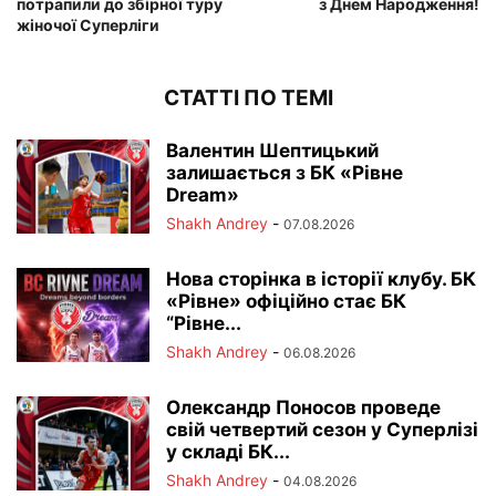
потрапили до збірної туру
з Днем Народження!
жіночої Суперліги
СТАТТІ ПО ТЕМІ
Валентин Шептицький
залишається з БК «Рівне
Dream»
Shakh Andrey
-
07.08.2026
Нова сторінка в історії клубу. БК
«Рівне» офіційно стає БК
“Рівне...
Shakh Andrey
-
06.08.2026
Олександр Поносов проведе
свій четвертий сезон у Суперлізі
у складі БК...
Shakh Andrey
-
04.08.2026