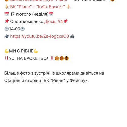
БК “Рівне” – “Київ-Баскет”
17 лютого (неділя)
Спорткомплекс
Дюсш #4
14:00
https://youtu.be/Zs-logcxsC0
МИ Є РІВНЕ
УСІ НА БАСКЕТБОЛ
Більше фото з зустрічі із школярами дивіться на
Офіційній сторінці БК “Рівне” у Фейсбук: