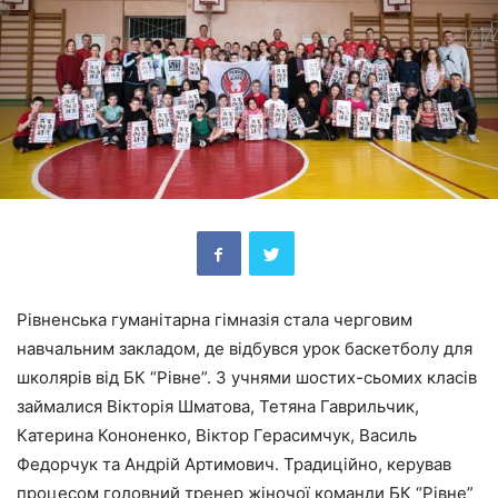
Рівненська гуманітарна гімназія стала черговим
навчальним закладом, де відбувся урок баскетболу для
школярів від БК “Рівне”. З учнями шостих-сьомих класів
займалися Вікторія Шматова, Тетяна Гаврильчик,
Катерина Кононенко, Віктор Герасимчук, Василь
Федорчук та Андрій Артимович. Традиційно, керував
процесом головний тренер жіночої команди БК “Рівне”