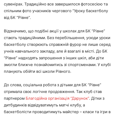
сувенірах. Традиційно все завершилося фотосесією та
спільним фото учасників чергового “Уроку баскетболу
від БК “Рівне”.
Відзначимо, що подібні акції у школах для БК “Рівне”
стають традиційними. Без перебільшення, усюди уроки
баскетболу створюють справжній фурор не лише серед
учнів навчального закладу, але й взагалі в місті. До БК
“Рівне” надходять запрошення з інших шкіл, аби діти
змогли ближче познайомитись зі спортсменами. У клубі
планують обійти всі школи Рівного.
До слова, соціальна робота з дітьми для БК “Рівне”
отримала своє логічне продовження. Так клуб став
партнером
Благодійна організація “Дарунок”
. Дітки з
дитбудинків відвідуватимуть матчі клубу, а
баскетболісти проводитимуть майстер – класи та ігри в