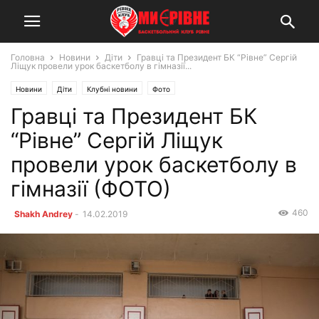
Головна
Новини
Діти
Гравці та Президент БК “Рівне” Сергій
Ліщук провели урок баскетболу в гімназії...
Новини
Діти
Клубні новини
Фото
Гравці та Президент БК
“Рівне” Сергій Ліщук
провели урок баскетболу в
гімназії (ФОТО)
460
Shakh Andrey
-
14.02.2019