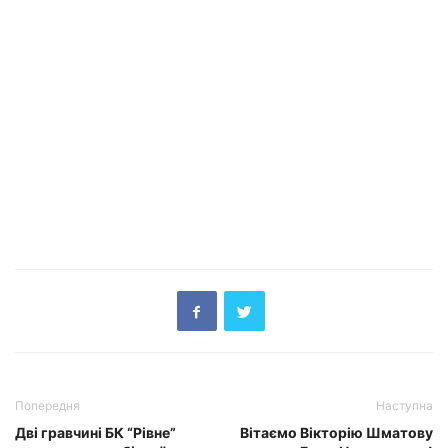
Попередня
Наступна
Дві гравчині БК “Рівне”
Вітаємо Вікторію Шматову