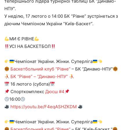
теперішнього лідера турнірної таблиці БК “Динамо-
НПУ”.
У неділю, 17 лютого о 14:00 БК “Рівне” зустрінеться з
діючим Чемпіоном України “Київ-Баскет”.
МИ Є РІВНЕ
УСІ НА БАСКЕТБОЛ
Чемпіонат України. Жінки. Суперліга
Баскетбольний клуб “Рівне”
– БК “Динамо-НПУ”
БК “Рівне” – “Динамо-НПУ”
16 лютого (субота)
Спорткомплекс
Дюсш #4
16:00
https://youtu.be/F4eqASHZKDM
Чемпіонат України. Жінки. Суперліга
Баскетбольний клуб “Рівне”
– БК “Київ-Баскет “