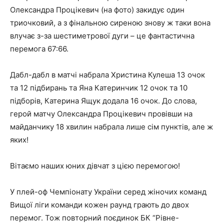
Олександра Процікевич (на фото) закидує один
триочковий, а з фінальною сиреною знову ж таки вона
влучає з-за шестиметрової дуги – це фантастична
перемога 67:66.
Дабл-дабл в матчі набрала Христина Кулеша 13 очок
та 12 підбирань та Яна Катеринчик 12 очок та 10
підборів, Катерина Ящук додала 16 очок. До слова,
герой матчу Олександра Процікевич провівши на
майданчику 18 хвилин набрала лише сім пунктів, але ж
яких!
Вітаємо наших юних дівчат з цією перемогою!
У плей-оф Чемпіонату України серед жіночих команд
Вищої ліги команди кожен раунд грають до двох
перемог. Тож повторний поєдинок БК “Рівне-