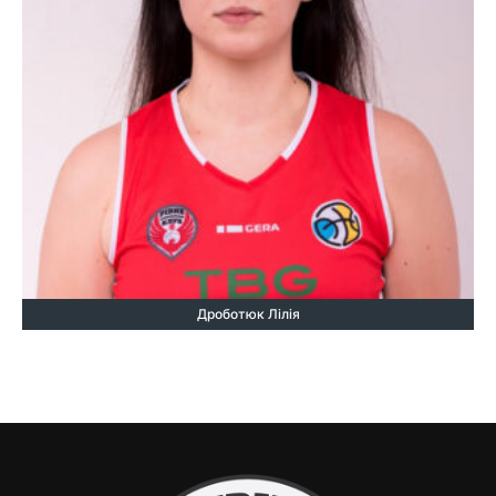
Дроботюк Лілія