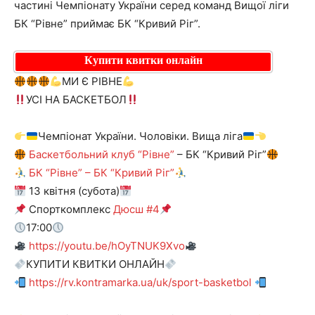
частині Чемпіонату України серед команд Вищої ліги
БК “Рівне” приймає БК “Кривий Ріг”.
Купити квитки онлайн
МИ Є РІВНЕ
УСІ НА БАСКЕТБОЛ
Чемпіонат України. Чоловіки. Вища ліга
Баскетбольний клуб “Рівне”
– БК “Кривий Ріг”
БК “Рівне” – БК “Кривий Ріг”
13 квітня (субота)
Спорткомплекс
Дюсш #4
17:00
https://youtu.be/hOyTNUK9Xvo
КУПИТИ КВИТКИ ОНЛАЙН
https://rv.kontramarka.ua/uk/sport-basketbol