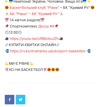
Чемпіонат України. Чоловіки. Вища ліга
Баскетбольний клуб “Рівне”
– БК “Кривий Ріг”
БК “Рівне” – БК “Кривий Ріг”
14 квітня (неділя)
Спорткомплекс
Дюсш #4
12:00
https://youtu.be/Uf8BidvuZFc
КУПИТИ КВИТКИ ОНЛАЙН
https://rv.kontramarka.ua/uk/sport-basketbol
МИ Є РІВНЕ
УСІ НА БАСКЕТБОЛ