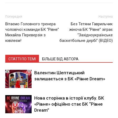
Попередня
Наступна
Вітаємо Головного тренера
Без Тетяни Гаврильчик
чоловічої команди БК “Рівне”
жіноча БК “Рівне” зіграє
Михайла Переверзія з
“Західноукраїнське
ювілеєм!
баскетбольне дербі” (ВІДЕО)
СТАТТІ ПО ТЕМІ
БІЛЬШЕ ВІД АВТОРА
Валентин Шептицький
залишається з БК «Рівне Dream»
Нова сторінка в історії клубу. БК
«Рівне» офіційно стає БК “Рівне
Dream”