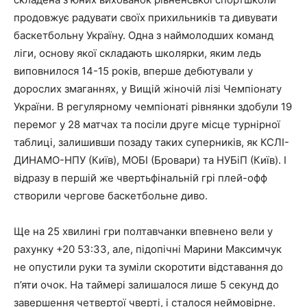
продовжує радувати своїх прихильників та дивувати
баскетбольну Україну. Одна з наймолодших команд
ліги, основу якої складають школярки, яким ледь
виповнилося 14-15 років, вперше дебютували у
дорослих змаганнях, у Вищій жіночій лізі Чемпіонату
України. В регулярному чемпіонаті рівнянки здобули 19
перемог у 28 матчах та посіли друге місце турнірної
таблиці, залишивши позаду таких суперників, як КСЛІ-
ДИНАМО-НПУ (Київ), МОБІ (Бровари) та НУБіП (Київ). І
відразу в першій же чвертьфінальній грі плей-офф
створили чергове баскетбольне диво.
Ще на 25 хвилині гри полтавчанки впевнено вели у
рахунку +20 53:33, але, підопічні Марини Максимчук
не опустили руки та зуміли скоротити відставання до
п’яти очок. На таймері залишалося лише 5 секунд до
завершення четвертої чверті, і сталося неймовірне.