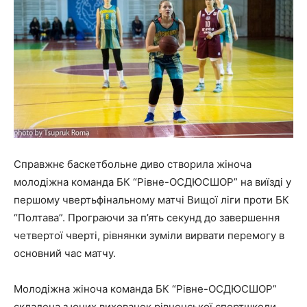
Справжнє баскетбольне диво створила жіноча
молодіжна команда БК “Рівне-ОСДЮСШОР” на виїзді у
першому чвертьфінальному матчі Вищої ліги проти БК
“Полтава”. Програючи за п’ять секунд до завершення
четвертої чверті, рівнянки зуміли вирвати перемогу в
основний час матчу.
Молодіжна жіноча команда БК “Рівне-ОСДЮСШОР”
складена з юних вихованок рівненської спортшколи