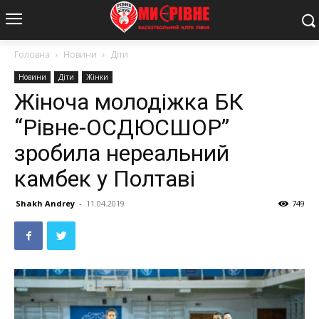
Головна
Новини
Діти
Новини
Діти
Жінки
Жіноча молодіжка БК
“Рівне-ОСДЮСШОР”
зробила нереальний
камбек у Полтаві
Shakh Andrey
-
11.04.2019
749