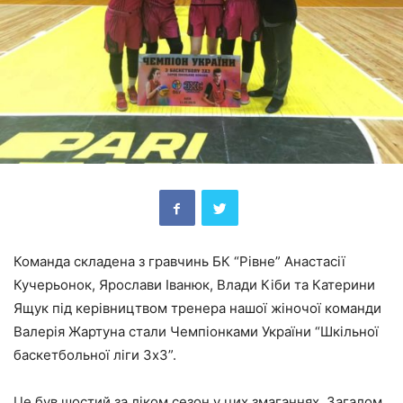
Команда складена з гравчинь БК “Рівне” Анастасії
Кучерьонок, Ярослави Іванюк, Влади Кіби та Катерини
Ящук під керівництвом тренера нашої жіночої команди
Валерія Жартуна стали Чемпіонками України “Шкільної
баскетбольної ліги 3х3”.
Це був шостий за ліком сезон у цих змаганнях. Загалом