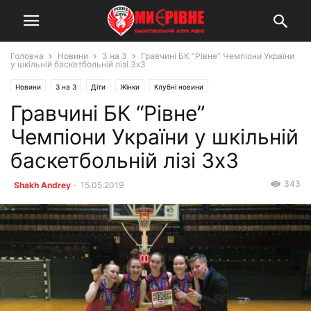
Головна
Новини
3 на 3
Гравчині БК “Рівне” Чемпіони України
у шкільній баскетбольній лізі 3х3
Новини
3 на 3
Діти
Жінки
Клубні новини
Гравчині БК “Рівне”
Чемпіони України у шкільній
баскетбольній лізі 3х3
343
Shakh Andrey
-
15.05.2019