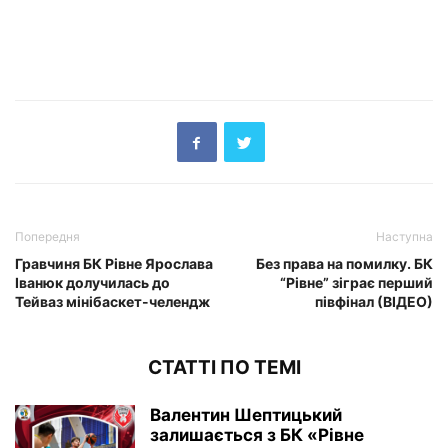
Попередня
Наступна
Гравчиня БК Рівне Ярослава
Без права на помилку. БК
Іванюк долучилась до
“Рівне” зіграє перший
Тейваз мінібаскет-челендж
півфінал (ВІДЕО)
СТАТТІ ПО ТЕМІ
Валентин Шептицький
залишається з БК «Рівне