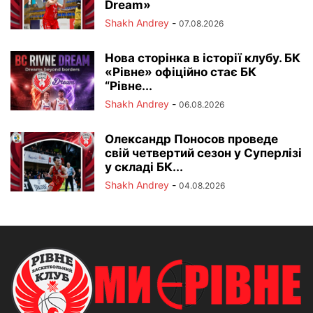
Dream»
Shakh Andrey
-
07.08.2026
Нова сторінка в історії клубу. БК
«Рівне» офіційно стає БК
“Рівне...
Shakh Andrey
-
06.08.2026
Олександр Поносов проведе
свій четвертий сезон у Суперлізі
у складі БК...
Shakh Andrey
-
04.08.2026