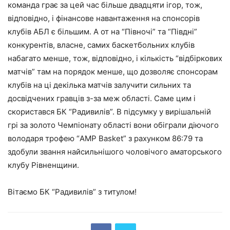
команда грає за цей час більше двадцяти ігор, тож,
відповідно, і фінансове навантаження на спонсорів
клубів АБЛ є більшим. А от на “Півночі” та “Півдні”
конкурентів, власне, самих баскетбольних клубів
набагато менше, тож, відповідно, і кількість “відбіркових
матчів” там на порядок менше, що дозволяє спонсорам
клубів на ці декілька матчів залучити сильних та
досвідчених гравців з-за меж області. Саме цим і
скористався БК “Радивилів”. В підсумку у вирішальній
грі за золото Чемпіонату області вони обіграли діючого
володаря трофею “AMP Basket” з рахунком 86:79 та
здобули звання найсильнішого чоловічого аматорського
клубу Рівненщини.
Вітаємо БК “Радивилів” з титулом!