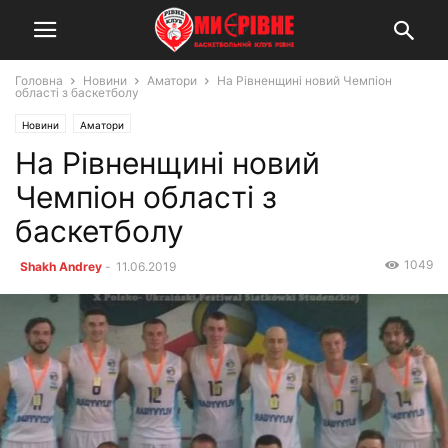
Головна
Новини
Аматори
На Рівненщині новий Чемпіон
області з баскетболу
Новини
Аматори
На Рівненщині новий
Чемпіон області з
баскетболу
1049
Shakh Andrey
-
11.06.2019