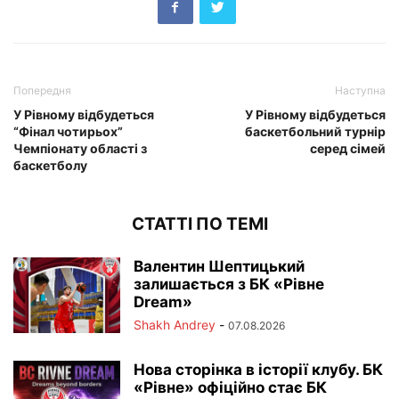
Попередня
Наступна
У Рівному відбудеться
У Рівному відбудеться
“Фінал чотирьох”
баскетбольний турнір
Чемпіонату області з
серед сімей
баскетболу
СТАТТІ ПО ТЕМІ
Валентин Шептицький
залишається з БК «Рівне
Dream»
Shakh Andrey
-
07.08.2026
Нова сторінка в історії клубу. БК
«Рівне» офіційно стає БК