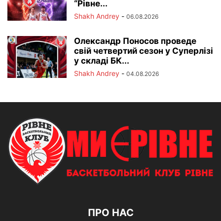
“Рівне...
Shakh Andrey
-
06.08.2026
Олександр Поносов проведе
свій четвертий сезон у Суперлізі
у складі БК...
Shakh Andrey
-
04.08.2026
ПРО НАС