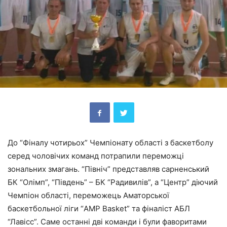
До “Фіналу чотирьох” Чемпіонату області з баскетболу
серед чоловічих команд потрапили переможці
зональних змагань. “Північ” представляв сарненський
БК “Олімп”, “Південь” – БК “Радивилів”, а “Центр” діючий
Чемпіон області, переможець Аматорської
баскетбольної ліги “AMP Basket” та фіналіст АБЛ
“Лавісс”. Саме останні дві команди і були фаворитами