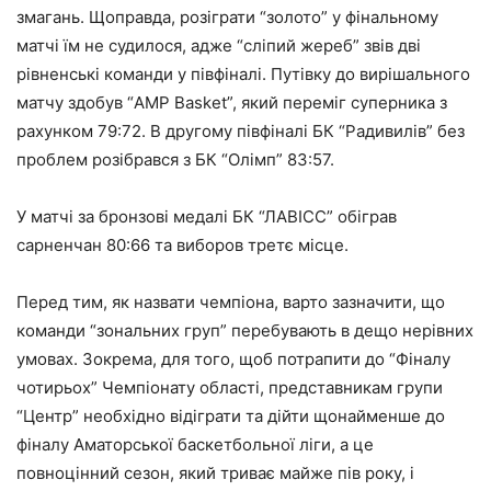
змагань. Щоправда, розіграти “золото” у фінальному
матчі їм не судилося, адже “сліпий жереб” звів дві
рівненські команди у півфіналі. Путівку до вирішального
матчу здобув “AMP Basket”, який переміг суперника з
рахунком 79:72. В другому півфіналі БК “Радивилів” без
проблем розібрався з БК “Олімп” 83:57.
У матчі за бронзові медалі БК “ЛАВІСС” обіграв
сарненчан 80:66 та виборов третє місце.
Перед тим, як назвати чемпіона, варто зазначити, що
команди “зональних груп” перебувають в дещо нерівних
умовах. Зокрема, для того, щоб потрапити до “Фіналу
чотирьох” Чемпіонату області, представникам групи
“Центр” необхідно відіграти та дійти щонайменше до
фіналу Аматорської баскетбольної ліги, а це
повноцінний сезон, який триває майже пів року, і