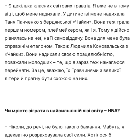
– Є декілька класних світових гравців. Я вже не в тому
віці, щоб мене надихали. У дитинстві мене надихала
Таня Панченко з бердянської «Чайки». Вона теж грала
першим номером, плеймейкером, як і я. Тому я дійсно
рівнялась на неї, на її самовіддачу. Вона для мене була
справжнім еталоном. Також Людмила Коновальська з
«Чайки». Вони надихали своєю працелюбністю,
поважали молодших – те, що я зараз теж намагаюся
перейняти. За це, вважаю, їх Гравчинями з великої
літери й прагну бути схожою на них.
Чи мрієте зіграти в найсильнішій лізі світу – НБА?
– Ніколи, до речі, не було такого бажання. Мабуть, я
адекватно розраховувала свої сили. Хотілося б