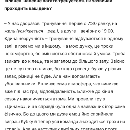
«Рівне», напевне багато тренуєтеся. Як зазвичай
проходить ваш день?
– У нас дворазові тренування: перше о 7:30 ранку, на
жаль
(усміхається – ред.),
а друге – вечірнє о 19:00.
Єдина незручність – тренування відбуваються в одному
залі, а граємо ми в іншому. На мою думку, це трохи
некомфортно, бо змінюються обстановка й умови. Треба
звикати до кілець, та й загалом до більшого залу. Звісно,
це не суттєво впливає, бо якщо гравець бував у різних
залах, різниці не буде. Але нам допомагають
уболівальники. Впливає сама атмосфера, яка виникає
вже під час гри, відповідальність. Ближче до кінця
сезону накопичується втома. Ми провели гру з
«Динамо», й це справді була одна з найважчих ігор саме
фізично. Бо до цього ми дуже емоційно сприйняли
виграш Кубку й тепер уся команда знаходиться трохи на
«спаді». Але на наступних вихідних гратимемо проти