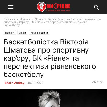
Головна
Новини
Жінки
Баскетболістка Вікторія Шматова про
спортивну кар’єру, БК «Рівне» та перспективи рівненського
баскетболу
Новини
Жінки
Клубні новини
Баскетболістка Вікторія
Шматова про спортивну
кар’єру, БК «Рівне» та
перспективи рівненського
баскетболу
1105
Shakh Andrey
-
10.03.2020