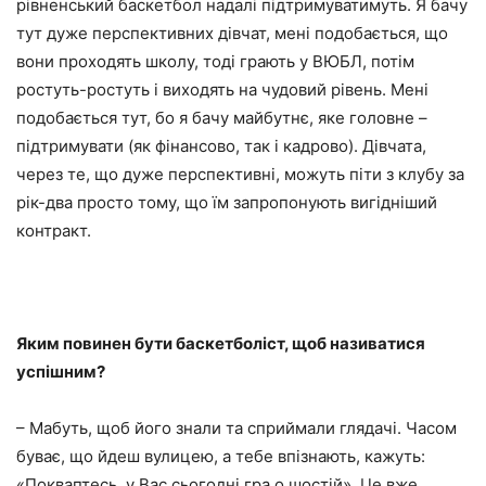
рівненський баскетбол надалі підтримуватимуть. Я бачу
тут дуже перспективних дівчат, мені подобається, що
вони проходять школу, тоді грають у ВЮБЛ, потім
ростуть-ростуть і виходять на чудовий рівень. Мені
подобається тут, бо я бачу майбутнє, яке головне –
підтримувати (як фінансово, так і кадрово). Дівчата,
через те, що дуже перспективні, можуть піти з клубу за
рік-два просто тому, що їм запропонують вигідніший
контракт.
Яким повинен бути баскетболіст, щоб називатися
успішним?
– Мабуть, щоб його знали та сприймали глядачі. Часом
буває, що йдеш вулицею, а тебе впізнають, кажуть:
«Покваптесь, у Вас сьогодні гра о шостій». Це вже