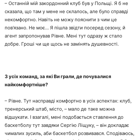
– Останній мій закордонний клуб був у Польщі. Я б не
сказала, що там у мене не склалось, але було справді
некомфортно. Навіть не можу пояснити з чим це
пов’язано. Не моє… Я пішла звідти посеред сезону, й
агент запропонував Рівне. Мені тут одразу ж стало
добре. Гроші чи ще щось не замінять душевності.
З усіх команд, за які Ви грали, де почувалися
найкомфортніше?
– Рівне. Тут насправді комфортно в усіх аспектах: клуб,
тренерський штаб, місто, – мало де таке можна
відшукати. І взагалі, мені подобається ставлення до
баскетболу тут завдяки Сергію Ліщуку, – він докладає
чималих зусиль, аби баскетбол розвивався. Сподіваюсь,