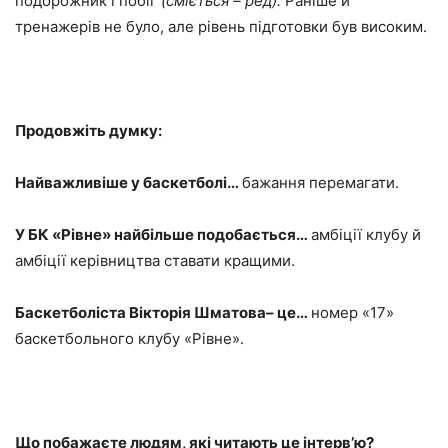
подорожник і побіг
(сміється – ред).
Раніше й
тренажерів не було, але рівень підготовки був високим.
Продовжіть думку:
Найважливіше у баскетболі…
бажання перемагати.
У БК «Рівне» найбільше подобається…
амбіції клубу й
амбіції керівництва ставати кращими.
Баскетболіста Вікторія Шматова– це…
номер «17»
баскетбольного клубу «Рівне».
Що побажаєте людям, які читають це інтерв’ю?