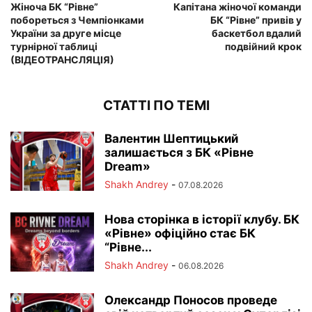
Жіноча БК “Рівне”
Капітана жіночої команди
побореться з Чемпіонками
БК “Рівне” привів у
України за друге місце
баскетбол вдалий
турнірної таблиці
подвійний крок
(ВІДЕОТРАНСЛЯЦІЯ)
СТАТТІ ПО ТЕМІ
Валентин Шептицький
залишається з БК «Рівне
Dream»
Shakh Andrey
-
07.08.2026
Нова сторінка в історії клубу. БК
«Рівне» офіційно стає БК
“Рівне...
Shakh Andrey
-
06.08.2026
Олександр Поносов проведе