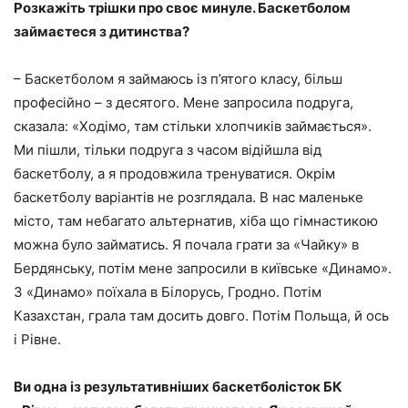
Розкажіть трішки про своє минуле. Баскетболом
займаєтеся з дитинства?
– Баскетболом я займаюсь із п’ятого класу, більш
професійно – з десятого. Мене запросила подруга,
сказала: «Ходімо, там стільки хлопчиків займається».
Ми пішли, тільки подруга з часом відійшла від
баскетболу, а я продовжила тренуватися. Окрім
баскетболу варіантів не розглядала. В нас маленьке
місто, там небагато альтернатив, хіба що гімнастикою
можна було займатись. Я почала грати за «Чайку» в
Бердянську, потім мене запросили в київське «Динамо».
З «Динамо» поїхала в Білорусь, Гродно. Потім
Казахстан, грала там досить довго. Потім Польща, й ось
і Рівне.
Ви одна із результативніших баскетболісток БК