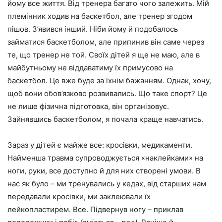
йому все життя. Від тренера багато чого залежить. Мій
племінник ходив на баскетбол, але тренер згодом
пішов. З’явився інший. Ніби йому й подобалось
займатися баскетболом, але припинив він саме через
те, що тренер не той. Своїх дітей я ще не маю, але в
майбутньому не віддаватиму їх примусово на
баскетбол. Це вже буде за їхнім бажанням. Однак, хочу,
щоб вони обов’язково розвивались. Що таке спорт? Це
не лише фізична підготовка, він організовує.
Зайнявшись баскетболом, я почала краще навчатись.
Зараз у дітей є майже все: кросівки, медикаменти.
Найменша травма супроводжується «наклейками» на
ноги, руки, все доступно й для них створені умови. В
нас як було – ми тренувались у кедах, від старших нам
передавали кросівки, ми заклеювали їх
лейкопластирем. Все. Підвернув ногу – приклав