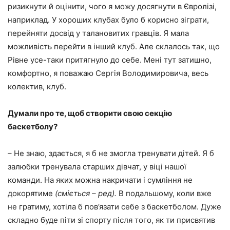
ризикнути й оцінити, чого я можу досягнути в Євролізі,
наприклад. У хороших клубах було б корисно зіграти,
перейняти досвід у талановитих гравців. Я мала
можливість перейти в інший клуб. Але склалось так, що
Рівне усе-таки притягнуло до себе. Мені тут затишно,
комфортно, я поважаю Сергія Володимировича, весь
колектив, клуб.
Думали про те, щоб створити свою секцію
баскетболу?
– Не знаю, здається, я б не змогла тренувати дітей. Я б
залюбки тренувала старших дівчат, у віці нашої
команди. На яких можна накричати і сумління не
докорятиме
(сміється – ред).
В подальшому, коли вже
не гратиму, хотіла б пов’язати себе з баскетболом. Дуже
складно буде піти зі спорту після того, як ти присвятив