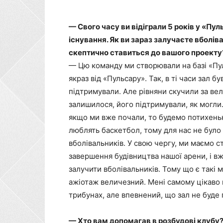
— Свого часу ви відіграли 5 років у «Пу
існування. Як ви зараз залучаєте вболіва
скептично ставиться до вашого проекту
— Цю команду ми створювали на базі «Пу
якраз від «Пульсару». Так, в ті часи зал 
підтримували. Але рівняни скучили за ве
залишилося, його підтримували, як могли
якщо ми вже почали, то будемо потихеньку
люблять баскетбол, тому для нас не бул
вболівальників. У свою чергу, ми маємо с
завершення будівництва нашої арени, і в
залучити вболівальників. Тому що є такі ма
ажіотаж величезний. Мені самому цікаво 
трибунах, але впевнений, що зал не буде
— Хто вам допомагав в розбудові клубу