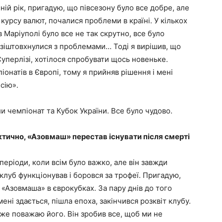
ній рік, пригадую, що півсезону було все добре, але
курсу валют, почалися проблеми в країні. У кількох
 Маріуполі було все не так скрутно, все було
 зіштовхнулися з проблемами… Тоді я вирішив, що
Суперлізі, хотілося спробувати щось новеньке.
піонатів в Європі, тому я прийняв рішення і мені
сію».
ли чемпіонат та Кубок України. Все було чудово.
тично, «Азовмаш» перестав існувати після смерті
еріоди, коли всім було важко, але він завжди
клуб функціонував і боровся за трофеї. Пригадую,
«Азовмаша» в єврокубках. За пару днів до того
ені здається, пішла епоха, закінчився розквіт клубу.
же поважаю його. Він зробив все, щоб ми не