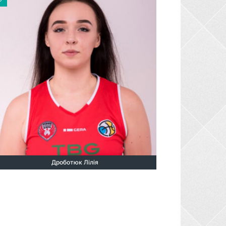
Дроботюк Лілія