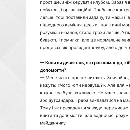
простіше, аніж керувати клубом. Зараз я ви
побутові, і організаційні. Треба все конт
легше: тобі поставили задачу, ти маєш її 
підводного каміння, десь є і політичні м
розумієш нюанси, стало трохи легше. Утім
бувають і помилки, але це нормальне яв
процесах, як президент клубу, але є до чо
— Коли ви дивитесь, як грає команда, хі
допомогти?
— Мене часто про це питають. Звичайно, 
кажуть: «Чого ж ти нервуєш?». Але для ме
кожна гра була важливою. Не мало значен
або аутсайдера. Треба викладатися на ма
Тому і як президент я завжди переживаю.
вийти та допомогти, але водночас, розумі
майданчику.