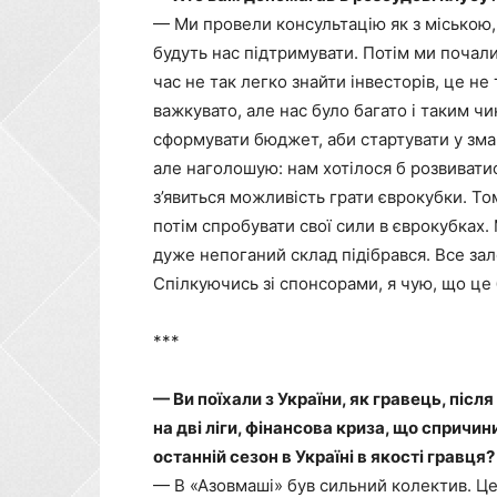
— Ми провели консультацію як з міською, 
будуть нас підтримувати. Потім ми почали
час не так легко знайти інвесторів, це не
важкувато, але нас було багато і таким ч
сформувати бюджет, аби стартувати у змаг
але наголошую: нам хотілося б розвивати
з’явиться можливість грати єврокубки. То
потім спробувати свої сили в єврокубках
дуже непоганий склад підібрався. Все зал
Спілкуючись зі спонсорами, я чую, що це б
***
— Ви поїхали з України, як гравець, піс
на дві ліги, фінансова криза, що спричини
останній сезон в Україні в якості гравця?
— В «Азовмаші» був сильний колектив. Це