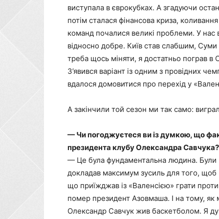
виступала в єврокубках. А згадуючи остан
потім сталася фінансова криза, коливання 
команд почалися великі проблеми. У нас в
відносно добре. Київ став слабшим, Суми
треба щось міняти, я достатньо пограв в 
З’явився варіант із одним з провідних чем
вдалося домовитися про перехід у «Вален
А закінчили той сезон ми так само: вигра
— Чи погоджуєтеся ви із думкою, що фак
президента клубу Олександра Савчука?
— Це була фундаментальна людина. Були п
докладав максимум зусиль для того, щоб 
що приїжджав із «Валенсією» грати проти 
помер президент Азовмаша. І на тому, як м
Олександр Савчук жив баскетболом. Я ду