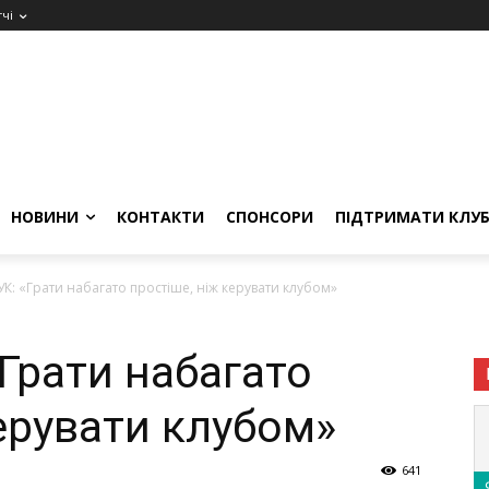
чі
НОВИНИ
КОНТАКТИ
СПОНСОРИ
ПІДТРИМАТИ КЛУ
УК: «Грати набагато простіше, ніж керувати клубом»
Грати набагато
ерувати клубом»
641