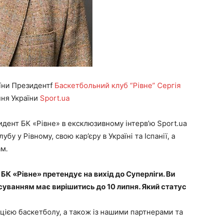
аїни Президентf
Баскетбольний клуб “Рівне”
Сергія
ння України
Sport.ua
зидент БК «Рівне» в ексклюзивному інтерв’ю Sport.ua
у у Рівному, свою кар’єру в Україні та Іспанії, а
м.
 БК «Рівне» претендує на вихід до Суперліги. Ви
суванням має вирішитись до 10 липня. Який статус
ацією баскетболу, а також із нашими партнерами та