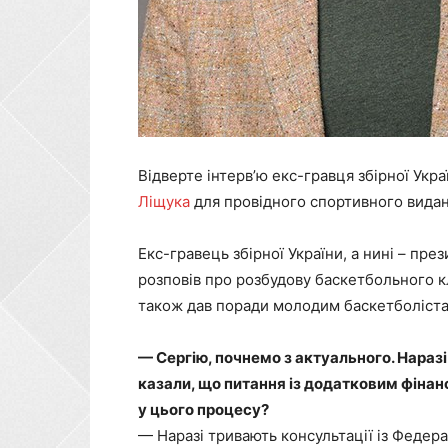
Відверте інтерв’ю екс-гравця збірної Укр
Ліщука
для провідного спортивного вида
Екс-гравець збірної України, а нині – пре
розповів про розбудову баскетбольного клуб
також дав поради молодим баскетболіста
— Сергію, почнемо з актуального. Наразі
казали, що питання із додатковим фінан
у цього процесу?
— Наразі тривають консультації із Федер