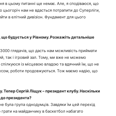
я в цьому питанні ще немає. Але, я сподіваюся, що
о цьогоріч нам не вдасться потрапити до Суперліги,
ти в елітний дивізіон. Фундамент для цього
 що будується у Рівному. Розкажіть детальніше
 3000 глядачів, що дасть нам можливість приймати
й, так і ігровий зал. Тому, ми вже не можемо
о спілкуюся із місцевою владою та вдячний їм, що не
ірусом, роботи продовжуються. Тож маємо надію, що
. Тепер Сергій Ліщук – президент клубу. Наскільки
я до президента?
не була група однодумців. Завдяки їм цей перехід
о грати на майданчику в баскетбол набагато