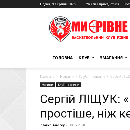
Неділя, 9 Серпня, 2026
Увійти / приєднатися
Мат
ГОЛОВНА
КЛУБ
ЗМАГАННЯ
Головна
Новини
Клубні новини
Сергій ЛІЩ
Новини
Клубні новини
Сергій ЛІЩУК: «
простіше, ніж к
Shakh Andrey
-
10.07.2020