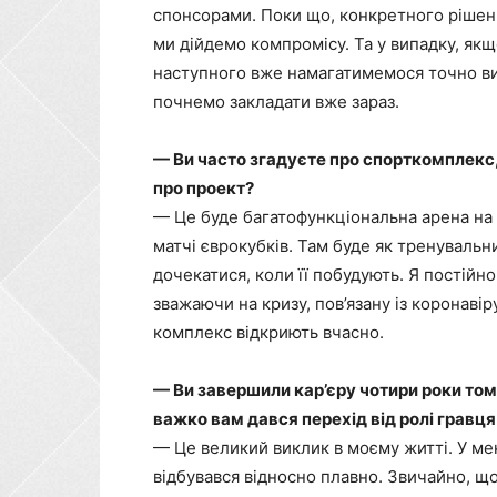
спонсорами. Поки що, конкретного рішенн
ми дійдемо компромісу. Та у випадку, якщ
наступного вже намагатимемося точно вий
почнемо закладати вже зараз.
— Ви часто згадуєте про спорткомплекс,
про проект?
— Це буде багатофункціональна арена на
матчі єврокубків. Там буде як тренувальни
дочекатися, коли її побудують. Я постійн
зважаючи на кризу, пов’язану із коронав
комплекс відкриють вчасно.
— Ви завершили кар’єру чотири роки тому
важко вам дався перехід від ролі гравц
— Це великий виклик в моєму житті. У ме
відбувався відносно плавно. Звичайно, щ