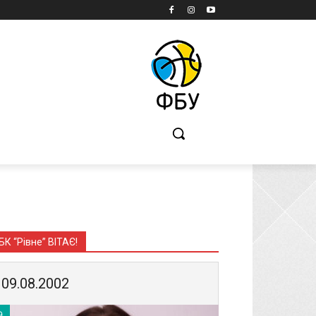
Б
БК “Рівне” ВІТАЄ!
09.08.2002
9