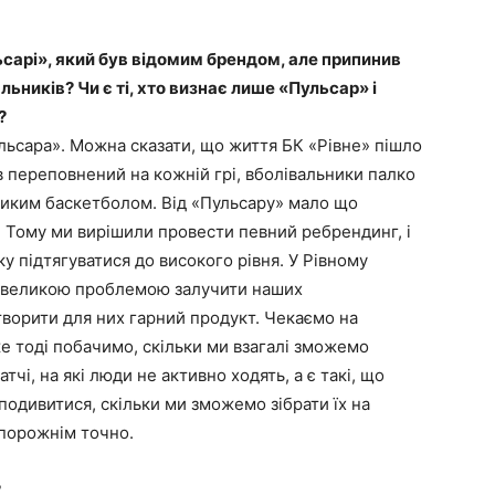
льсарі», який був відомим брендом, але припинив
льників? Чи є ті, хто визнає лише «Пульсар» і
?
льсара». Можна сказати, що життя БК «Рівне» пішло
був переповнений на кожній грі, вболівальники палко
ликим баскетболом. Від «Пульсару» мало що
. Тому ми вирішили провести певний ребрендинг, і
 підтягуватися до високого рівня. У Рівному
о великою проблемою залучити наших
творити для них гарний продукт. Чекаємо на
же тоді побачимо, скільки ми взагалі зможемо
тчі, на які люди не активно ходять, а є такі, що
подивитися, скільки ми зможемо зібрати їх на
 порожнім точно.
?