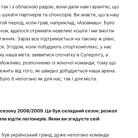
так і з обласною радою, вони дали нам гарантію, що
 шукати партнерів та спонсорів. Ви знаєте, що в наш
 той період, коли грав, наприклад, «Азовмаш». Було
ином, вдалося отримати невеликі кошти і ми змогли
аннях. Зараз все підтримується на такому ж рівні,
ся. Згодом, коли побудують спорткомплекс, у нас
му наша мета: заявитися спочатку в Суперлігу, а
. Можливо, розпочнемо із жіночої команди, тому що
ежить від того, як швидко добудується наша арена.
уло б непогано як для нас, так і для міста.
ля сезону 2008/2009. Це був складний сезон, розкол
ла відтік легіонерів. Яким ви згадуєте свій
 був український гранд, дуже непогано команда