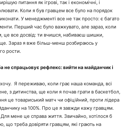
рішую питання як ігрові, так і економічні, і
ролювати. Коли я був гравцем все було на порядок
виконати. У менеджменті все не так просто: є багато
оменти. Перший час було важкувато, але зараз, коли
, це все досвід: ти вчишся, набиваєш шишки,
ище. Зараз я вже більш-менш розбираюсь у
го рости.
ба не спрацьовує рефлекс: вийти на майданчик і
хочу. Я переживаю, коли грає наша команда, всі
не, з дитинства, ще коли я почав грати в баскетбол,
ня це товариський матч чи офіційний, проти лідера
йданчику на 100%. Про це я завжди кажу гравцям.
 Для мене це справа життя. Звичайно, хотілося б
ю, що треба довіряти гравцям, які грають на