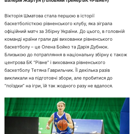
Валерій Жартун (головний тренер БК «Рівне»)
Вікторія Шматова стала першою в історії
баскетболісткою рівненського клубу, яка зіграла
офіційний матч за Збірну України. До цього, в головній
команді країни грали дві вихованки рівненського
баскетболу – це Олена Бойко та Дарія Дубнюк.
Близькою до потрапляння в національну збірну є також
центрова БК “Рівне” і вихованка рівненського
баскетболу Тетяна Гаврильчик. Її декілька разів
викликали на підготовчі збори, але пробитися до
“поїздки” на ігри, їй так жодного разу не вдалося.