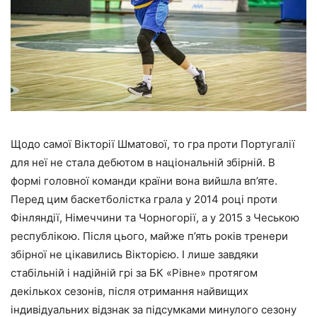
Щодо самої Вікторії Шматової, то гра проти Португалії
для неї не стала дебютом в національній збірній. В
формі головної команди країни вона вийшла вп’яте.
Перед цим баскетболістка грала у 2014 році проти
Фінляндії, Німеччини та Чорногорії, а у 2015 з Чеською
республікою. Після цього, майже п’ять років тренери
збірної не цікавились Вікторією. І лише завдяки
стабільній і надійній грі за БК «Рівне» протягом
декількох сезонів, після отримання найвищих
індивідуальних відзнак за підсумками минулого сезону