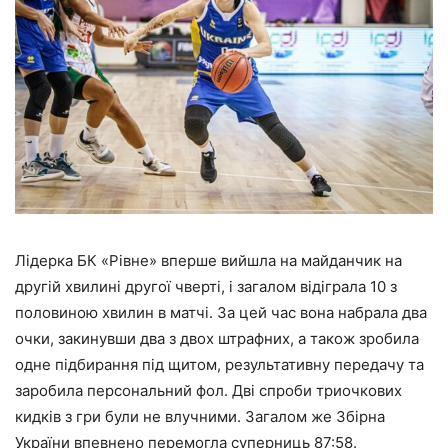
Лідерка БК «Рівне» вперше вийшла на майданчик на
другій хвилині другої чверті, і загалом відіграла 10 з
половиною хвилин в матчі. За цей час вона набрала два
очки, закинувши два з двох штрафних, а також зробила
одне підбирання під щитом, результативну передачу та
заробила персональний фол. Дві спроби триочкових
кидків з гри були не влучними. Загалом же Збірна
України впевнено перемогла суперниць 87:58.