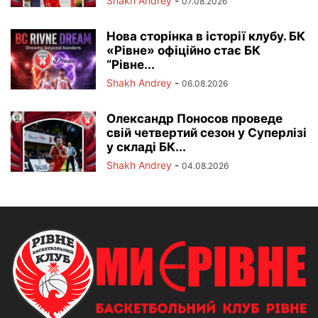
Shakh Andrey
-
07.08.2026
Нова сторінка в історії клубу. БК
«Рівне» офіційно стає БК
“Рівне...
Shakh Andrey
-
06.08.2026
Олександр Поносов проведе
свій четвертий сезон у Суперлізі
у складі БК...
Shakh Andrey
-
04.08.2026