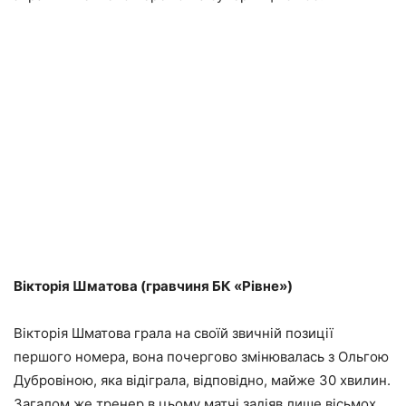
Вікторія Шматова (гравчиня БК «Рівне»)
Вікторія Шматова грала на своїй звичній позиції
першого номера, вона почергово змінювалась з Ольгою
Дубровіною, яка відіграла, відповідно, майже 30 хвилин.
Загалом же тренер в цьому матчі задіяв лише вісьмох