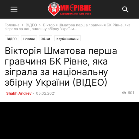
Головна
ВІДЕО
Вікторія Шматова перша гравчиня БК Рівне, яка
зіграла за національну збірну України...
ВІДЕО
Новини
Жінки
Клубні новини
Вікторія Шматова перша
гравчиня БК Рівне, яка
зіграла за національну
збірну України (ВІДЕО)
601
Shakh Andrey
-
05.02.2021