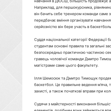
навчання в ДЮСШ, більшість продовжує ак
Наприклад, для першокурсника, рівнянина
він бачить себе тренером команди саме з 
передбачає вміння організувати навчання т
серйозністю він бере участь в баскетболь
Суддя національної категорії Федерації 
студентам основні правила та загальні зас
безпосередньо практичною частиною семі
гравець чоловічої команди Дмитро Тимощу
магістрами саме цього факультету.
Ілля Шемосюк та Дмитро Тимощук продем
баскетбол. Це правильне ведення м’яча, те
захисті, а також початкові вправи при ко
Судячи з майстерності виконання більшіс
елементів, подібним вони займаються впе