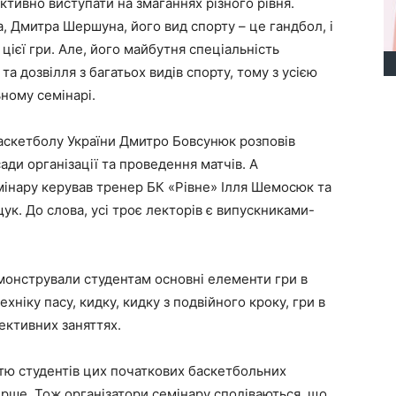
тивно виступати на змаганнях різного рівня.
, Дмитра Шершуна, його вид спорту – це гандбол, і
цієї гри. Але, його майбутня спеціальність
а дозвілля з багатьох видів спорту, тому з усією
ному семінарі.
баскетболу України Дмитро Бовсунюк розповів
ади організації та проведення матчів. А
нару керував тренер БК «Рівне» Ілля Шемосюк та
к. До слова, усі троє лекторів є випускниками-
онстрували студентам основні елементи гри в
хніку пасу, кидку, кидку з подвійного кроку, гри в
лективних заняттях.
тю студентів цих початкових баскетбольних
рше. Тож організатори семінару сподіваються, що