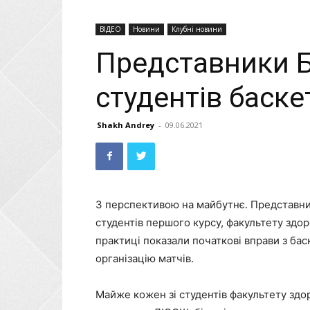
ВІДЕО
Новини
Клубні новини
Представники Б
студентів баске
Shakh Andrey
-
09.06.2021
З перспективою на майбутнє. Представни
студентів першого курсу, факультету здоро
практиці показали початкові вправи з бас
організацію матчів.
Майже кожен зі студентів факультету здор