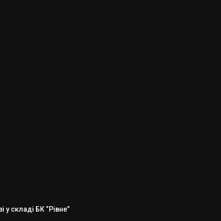
 у складі БК “Рівне”