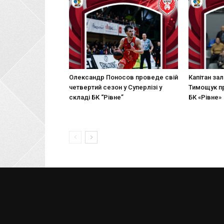
Олександр Поносов проведе свій
Капітан за
четвертий сезон у Суперлізі у
Тимощук п
складі БК “Рівне”
БК «Рівне»