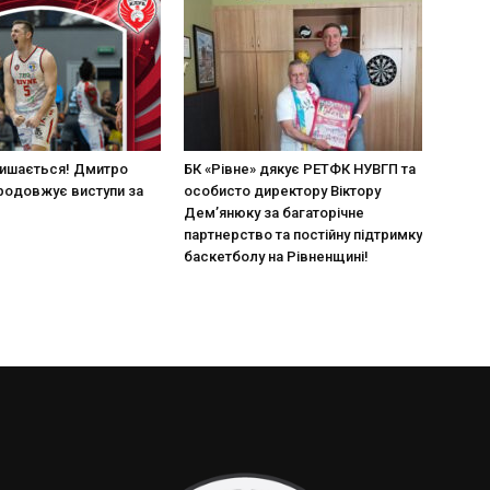
лишається! Дмитро
БК «Рівне» дякує РЕТФК НУВГП та
родовжує виступи за
особисто директору Віктору
Дем’янюку за багаторічне
партнерство та постійну підтримку
баскетболу на Рівненщині!