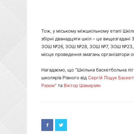
Тож, у міському міжшкільному етапі Шкіл
збірні дванадцяти шкіл – це вищезгада
ЗОШ №26, ЗОШ №28, ЗОШ №7, ЗОШ №23, 
місце проведення змагань організатори 
Нагадаємо, що “Шкільна баскетбольна ліг
школярів Рівного від
Сергій Ліщук
Баскет
Разом”
та
Віктор Шакирзян