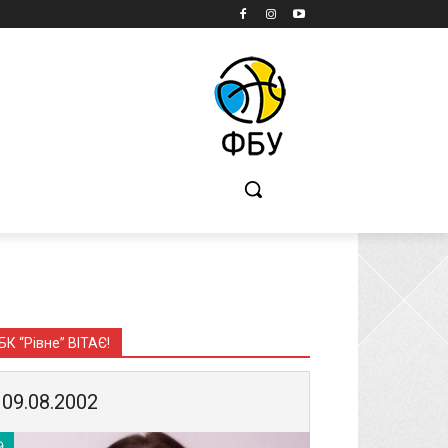
Б
БК “Рівне” ВІТАЄ!
09.08.2002
9