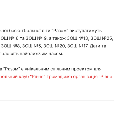
ьної баскетбольної ліги “Разом” виступатимуть
ні ЗОШ №18 та ЗОШ №19, а також ЗОШ №13, ЗОШ №25,
ЗОШ №8, ЗОШ №5, ЗОШ №20, ЗОШ №17. Дати та
оголосять найближчим часом.
а “Разом” є унікальним спільним проектом для
больний клуб “Рівне”
Громадська організація “Рівне