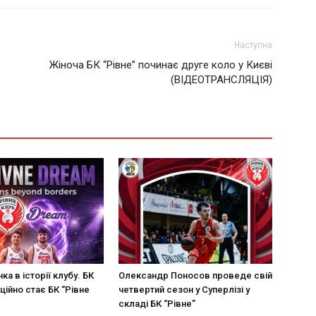
Наступна
Жіноча БК “Рівне” починає друге коло у Києві
(ВІДЕОТРАНСЛЯЦІЯ)
ка в історії клубу. БК
Олександр Поносов проведе свій
ційно стає БК “Рівне
четвертий сезон у Суперлізі у
складі БК “Рівне”