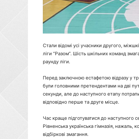
Стали відомі усі учасники другого, міжшк
ліги “Разом”. Шість шкільних команд змага
раунду ліги.
Перед заключною естафетою відразу у трьо
були головними претендентами на дві пут
секунди, але до наступного етапу потрап
відповідно перше та друге місце.
Час краще підготуватися до наступного 
Рівненська українська гімназія, нажаль, 
відбіркові змагання.