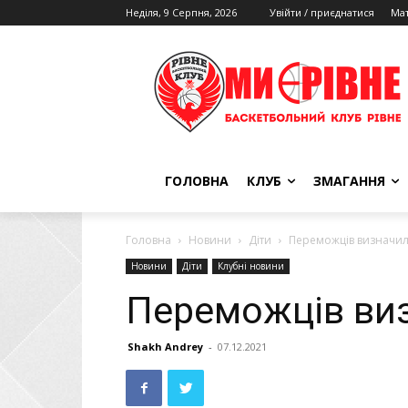
Неділя, 9 Серпня, 2026
Увійти / приєднатися
Мат
ГОЛОВНА
КЛУБ
ЗМАГАННЯ
Головна
Новини
Діти
Переможців визначил
Новини
Діти
Клубні новини
Переможців ви
Shakh Andrey
-
07.12.2021