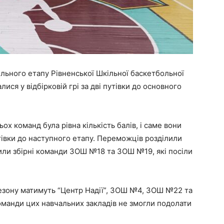
ільного етапу Рівненської Шкільної баскетбольної
лися у відбірковій грі за дві путівки до основного
х команд була рівна кількість балів, і саме вони
івки до наступного етапу. Переможців розділили
или збірні команди ЗОШ №18 та ЗОШ №19, які посіли
сезону матимуть “Центр Надії”, ЗОШ №4, ЗОШ №22 та
команди цих навчальних закладів не змогли подолати