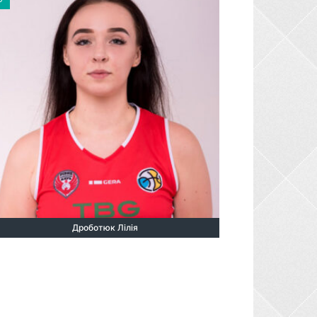
Дроботюк Лілія