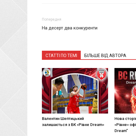
Попередня
На десерт два конкуренти
СТАТТІ ПО ТЕМІ
БІЛЬШЕ ВІД АВТОРА
Валентин Шептицький
Нова сторін
залишається з БК «Рівне Dream»
«Рівне» офі
Dream”