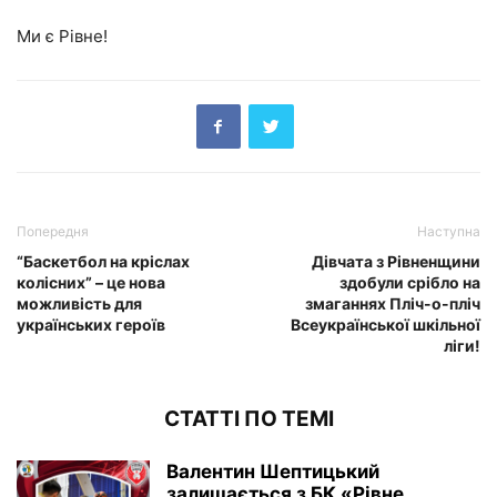
Ми є Рівне!
Попередня
Наступна
“Баскетбол на кріслах
Дівчата з Рівненщини
колісних” – це нова
здобули срібло на
можливість для
змаганнях Пліч-о-пліч
українських героїв
Всеукраїнської шкільної
ліги!
СТАТТІ ПО ТЕМІ
Валентин Шептицький
залишається з БК «Рівне