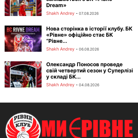
Dream»
Shakh Andrey
-
07.08.2026
Нова сторінка в історії клубу. БК
«Рівне» офіційно стає БК
“Рівне...
Shakh Andrey
-
06.08.2026
Олександр Поносов проведе
свій четвертий сезон у Суперлізі
у складі БК...
Shakh Andrey
-
04.08.2026