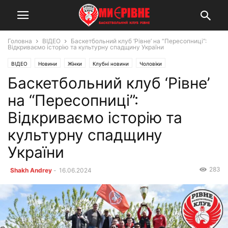
Головна
ВІДЕО
Баскетбольний клуб ‘Рівне’ на “Пересопниці”:
Відкриваємо історію та культурну спадщину України
ВІДЕО
Новини
Жінки
Клубні новини
Чоловіки
Баскетбольний клуб ‘Рівне’
на “Пересопниці”:
Відкриваємо історію та
культурну спадщину
України
283
Shakh Andrey
-
16.06.2024