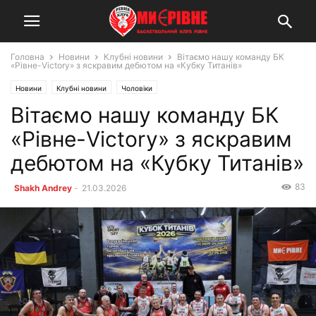
Головна
Новини
Клубні новини
Вітаємо нашу команду БК
«Рівне-Victory» з яскравим дебютом на «Кубку Титанів»
Новини
Клубні новини
Чоловіки
Вітаємо нашу команду БК
«Рівне-Victory» з яскравим
дебютом на «Кубку Титанів»
83
Shakh Andrey
-
21.03.2026