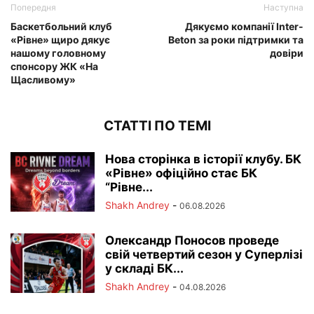
Попередня
Наступна
Баскетбольний клуб
Дякуємо компанії Inter-
«Рівне» щиро дякує
Beton за роки підтримки та
нашому головному
довіри
спонсору ЖК «На
Щасливому»
СТАТТІ ПО ТЕМІ
Нова сторінка в історії клубу. БК
«Рівне» офіційно стає БК
“Рівне...
Shakh Andrey
-
06.08.2026
Олександр Поносов проведе
свій четвертий сезон у Суперлізі
у складі БК...
Shakh Andrey
-
04.08.2026