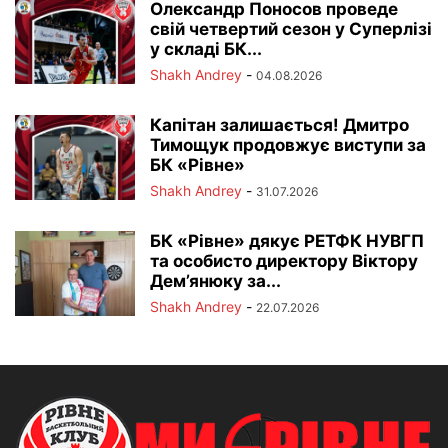
Олександр Поносов проведе
свій четвертий сезон у Суперлізі
у складі БК...
Shakh Andrey
-
04.08.2026
Капітан залишається! Дмитро
Тимощук продовжує виступи за
БК «Рівне»
Shakh Andrey
-
31.07.2026
БК «Рівне» дякує РЕТФК НУВГП
та особисто директору Віктору
Дем’янюку за...
Shakh Andrey
-
22.07.2026