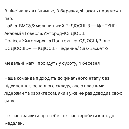
В півфіналах в п’ятницю, 3 березня, зіграють переможці
пар:
Чайка-ВМСУ/Хмельницький-2-ДЮСШ-3 — ІФНТУНГ-
Академія Говерла/Ужгород-КЗ ДЮСШ
Полісся-Житомирська Політехніка-ОДЮСШ/Рівне-
ОСДЮСШОР — КДЮСШ-Південне/Київ-Баскет-2
Медальні матчі пройдуть у суботу, 4 березня.
Наша команда підходить до фінального етапу без
підсилення з основного складу, але з власними
лідерами та характером, який уже не раз доводив свою
силу.
Це шанс заявити про себе, це шанс зробити крок до
медалей.