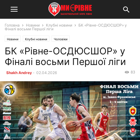
Головна
Новини
Клубні новини
БК «Рівне-ОСДЮСШОР» у
Фіналі восьми Першої ліги
Новини
Клубні новини
Чоловіки
БК «Рівне-ОСДЮСШОР» у
Фіналі восьми Першої ліги
83
Shakh Andrey
-
02.04.2026