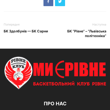
Попередня
Наступна
БК Здолбунів — БК Сарни
БК “Рівне” – “Львівська
політехніка”
ПРО НАС