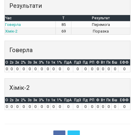
Результати
Час
T
Результат
Говерла
85
Перемога
Хімік-2
69
Поразка
Говерла
O
2з
2к
2%
3з
3к
3%
1з
1к
1%
ПдА
ПдЗ
Пд
РП
Ф
Вт
Пх
Бш
ЕФФ
0
0
0
0
0
0
0
0
0
0
0
0
0
0
0
0
0
0
0
Хімік-2
O
2з
2к
2%
3з
3к
3%
1з
1к
1%
ПдА
ПдЗ
Пд
РП
Ф
Вт
Пх
Бш
ЕФФ
0
0
0
0
0
0
0
0
0
0
0
0
0
0
0
0
0
0
0