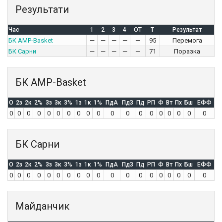
Результати
Час
1
2
3
4
OT
T
Результат
БК AMP-Basket
—
—
—
—
—
95
Перемога
БК Сарни
—
—
—
—
—
71
Поразка
БК AMP-Basket
O
2з
2к
2%
3з
3к
3%
1з
1к
1%
ПдА
ПдЗ
Пд
РП
Ф
Вт
Пх
Бш
ЕФФ
0
0
0
0
0
0
0
0
0
0
0
0
0
0
0
0
0
0
0
БК Сарни
O
2з
2к
2%
3з
3к
3%
1з
1к
1%
ПдА
ПдЗ
Пд
РП
Ф
Вт
Пх
Бш
ЕФФ
0
0
0
0
0
0
0
0
0
0
0
0
0
0
0
0
0
0
0
Майданчик