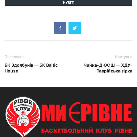
НУВГП
Попередня
Наступна
БК Здолбунів — БК Baltic
Чайка-ДЮСШ — ХДУ-
House
Таврійська зірка