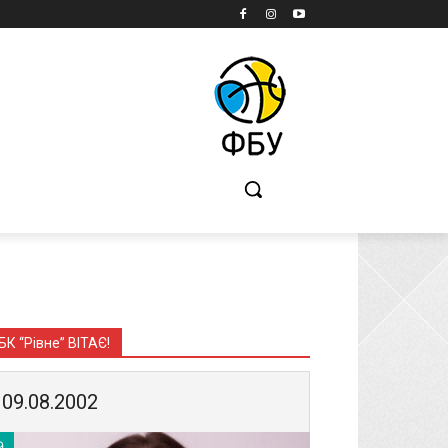
Б
БК “Рівне” ВІТАЄ!
09.08.2002
9