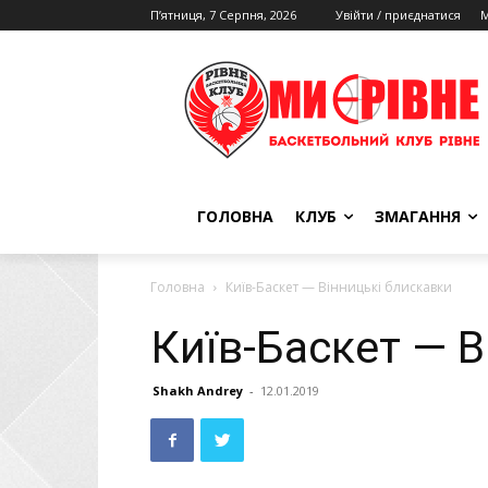
П’ятниця, 7 Серпня, 2026
Увійти / приєднатися
М
ГОЛОВНА
КЛУБ
ЗМАГАННЯ
Головна
Київ-Баскет — Вінницькі блискавки
Київ-Баскет — В
Shakh Andrey
-
12.01.2019