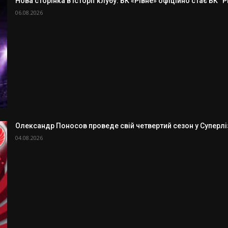
Нова сторінка в історії клубу. БК «Рівне» офіційно стає БК “
06.08.2026
Олександр Поносов проведе свій четвертий сезон у Суперлізі
04.08.2026