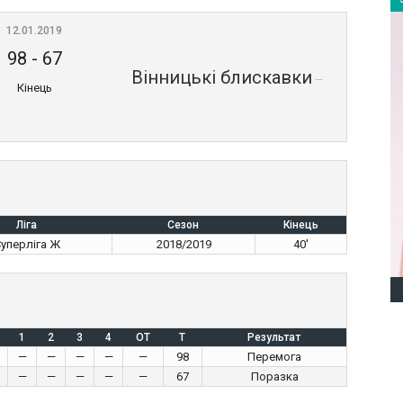
12.01.2019
98
-
67
Вінницькі блискавки
Кінець
Ліга
Сезон
Кінець
уперліга Ж
2018/2019
40'
1
2
3
4
OT
T
Результат
—
—
—
—
—
98
Перемога
—
—
—
—
—
67
Поразка