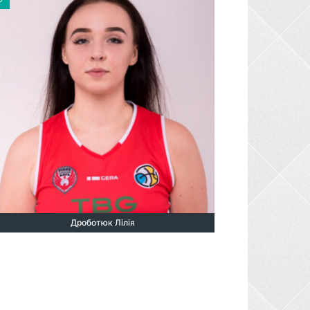
Дроботюк Лілія