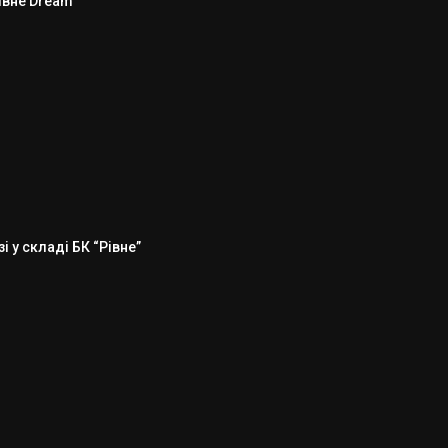
Рівне Dream”
 у складі БК “Рівне”