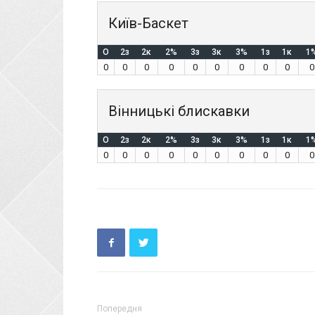
Київ-Баскет
O
2з
2к
2%
3з
3к
3%
1з
1к
1
0
0
0
0
0
0
0
0
0
0
Вінницькі блискавки
O
2з
2к
2%
3з
3к
3%
1з
1к
1
0
0
0
0
0
0
0
0
0
0
Попередня