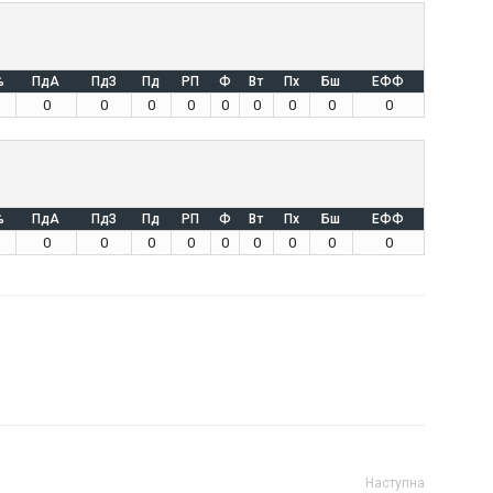
%
ПдА
ПдЗ
Пд
РП
Ф
Вт
Пх
Бш
ЕФФ
0
0
0
0
0
0
0
0
0
%
ПдА
ПдЗ
Пд
РП
Ф
Вт
Пх
Бш
ЕФФ
0
0
0
0
0
0
0
0
0
Наступна