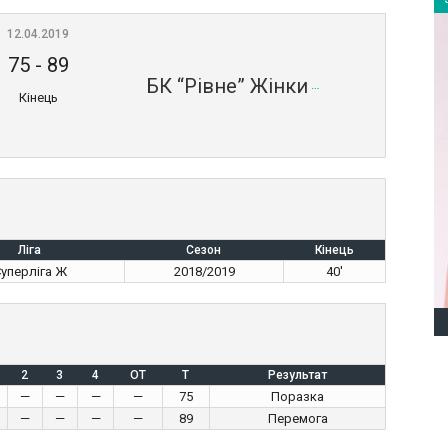
12.04.2019
75
-
89
БК “Рівне” Жінки
Кінець
Ліга
Сезон
Кінець
уперліга Ж
2018/2019
40'
2
3
4
OT
T
Результат
—
—
—
—
75
Поразка
—
—
—
—
89
Перемога