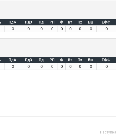
%
ПдА
ПдЗ
Пд
РП
Ф
Вт
Пх
Бш
ЕФФ
0
0
0
0
0
0
0
0
0
%
ПдА
ПдЗ
Пд
РП
Ф
Вт
Пх
Бш
ЕФФ
0
0
0
0
0
0
0
0
0
Наступна