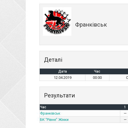
Франківськ
Деталі
Дата
Час
12.04.2019
00:00
С
Результати
Час
1
Франківськ
—
БК “Рівне” Жінки
—