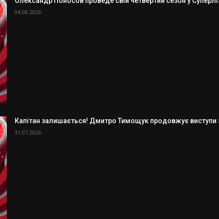
Олександр Поносов проведе свій четвертий сезон у Суперлізі
04.08.2026
Капітан залишається! Дмитро Тимощук продовжує виступи з
31.07.2026