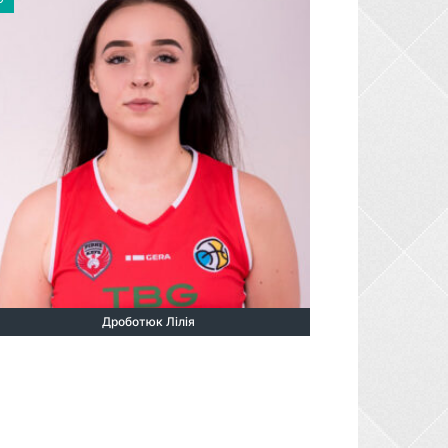
Дроботюк Лілія