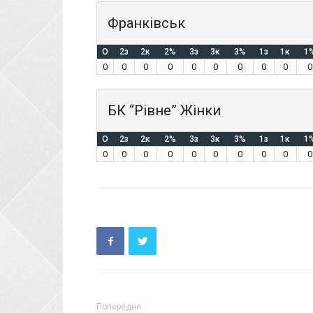
Франківськ
O
2з
2к
2%
3з
3к
3%
1з
1к
1
0
0
0
0
0
0
0
0
0
0
БК “Рівне” Жінки
O
2з
2к
2%
3з
3к
3%
1з
1к
1
0
0
0
0
0
0
0
0
0
0
Попередня