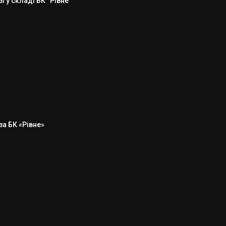
 у складі БК “Рівне”
а БК «Рівне»