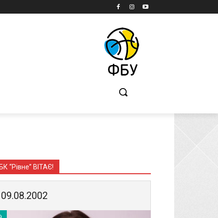
Б
БК “Рівне” ВІТАЄ!
09.08.2002
9