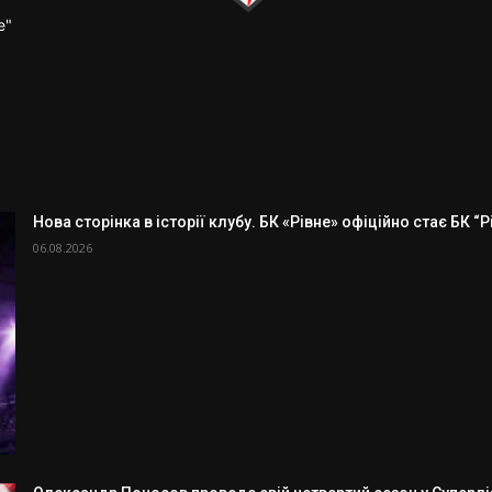
е"
Нова сторінка в історії клубу. БК «Рівне» офіційно стає БК “
06.08.2026