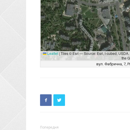
Leaflet
|
Tiles © Esri — Source: Esri, i-cubed, USD
the 
вул. Фабрична, 7, Р
Попередня