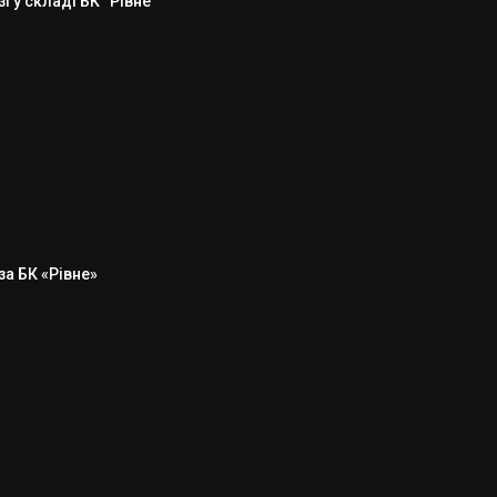
 у складі БК “Рівне”
а БК «Рівне»