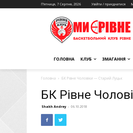
П’ятниця, 7 Серпня, 2026
Увійти / приєднатися
М
ГОЛОВНА
КЛУБ
ЗМАГАННЯ
Головна
БК Рівне Чоловіки — Старий Луцьк
БК Рівне Чолов
Shakh Andrey
-
06.10.2018