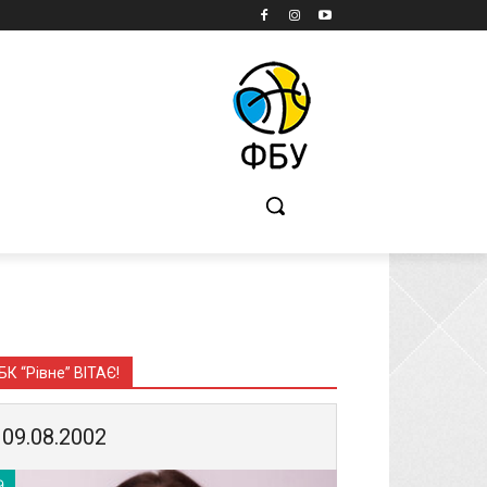
Б
БК “Рівне” ВІТАЄ!
09.08.2002
9