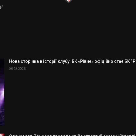
е"
Нова сторінка в історії клубу. БК «Рівне» офіційно стає БК “
06.08.2026