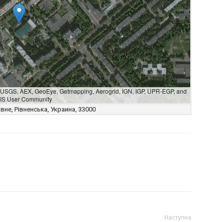
A, USGS, AEX, GeoEye, Getmapping, Aerogrid, IGN, IGP, UPR-EGP, and
GIS User Community
івне, Рівненська, Украина, 33000
Наступна