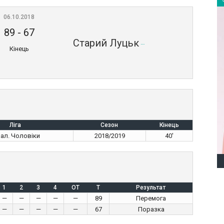
06.10.2018
89
-
67
Старий Луцьк
Кінець
Ліга
Сезон
Кінець
нал. Чоловіки
2018/2019
40'
1
2
3
4
OT
T
Результат
—
—
—
—
—
89
Перемога
—
—
—
—
—
67
Поразка