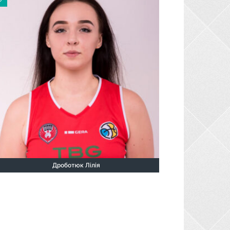
Дроботюк Лілія