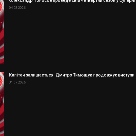
Олександр Поносов проведе свій четвертий сезон у Суперлізі
04.08.2026
Капітан залишається! Дмитро Тимощук продовжує виступи з
31.07.2026