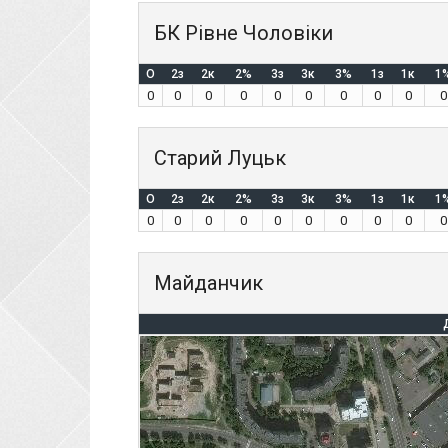
БК Рівне Чоловіки
O
2з
2к
2%
3з
3к
3%
1з
1к
1
0
0
0
0
0
0
0
0
0
0
Старий Луцьк
O
2з
2к
2%
3з
3к
3%
1з
1к
1
0
0
0
0
0
0
0
0
0
0
Майданчик