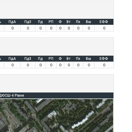
%
ПдА
ПдЗ
Пд
РП
Ф
Вт
Пх
Бш
ЕФФ
0
0
0
0
0
0
0
0
0
%
ПдА
ПдЗ
Пд
РП
Ф
Вт
Пх
Бш
ЕФФ
0
0
0
0
0
0
0
0
0
ДЮСШ-4 Рівне