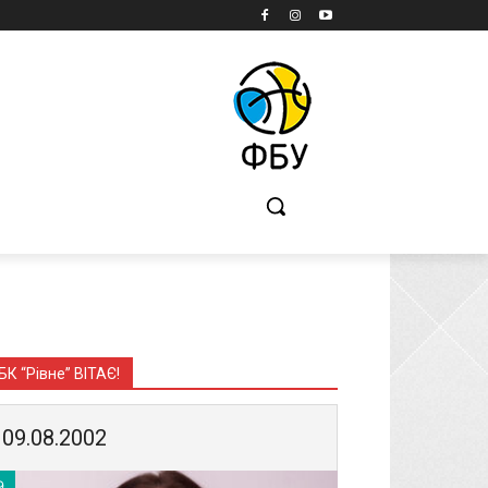
Б
БК “Рівне” ВІТАЄ!
09.08.2002
9