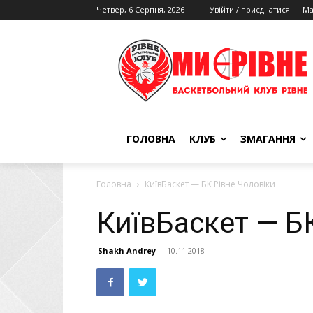
Четвер, 6 Серпня, 2026
Увійти / приєднатися
Ма
ГОЛОВНА
КЛУБ
ЗМАГАННЯ
Головна
КиївБаскет — БК Рівне Чоловіки
КиївБаскет — Б
Shakh Andrey
-
10.11.2018