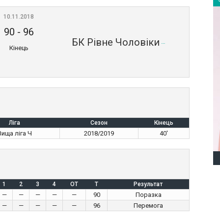
10.11.2018
90
-
96
БК Рівне Чоловіки
Кінець
Ліга
Сезон
Кінець
Вища ліга Ч
2018/2019
40'
1
2
3
4
OT
T
Результат
—
—
—
—
—
90
Поразка
—
—
—
—
—
96
Перемога