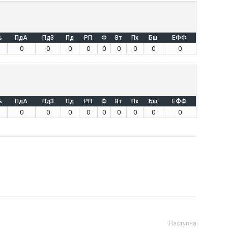
%
ПдА
ПдЗ
Пд
РП
Ф
Вт
Пх
Бш
ЕФФ
0
0
0
0
0
0
0
0
0
%
ПдА
ПдЗ
Пд
РП
Ф
Вт
Пх
Бш
ЕФФ
0
0
0
0
0
0
0
0
0
Наступна