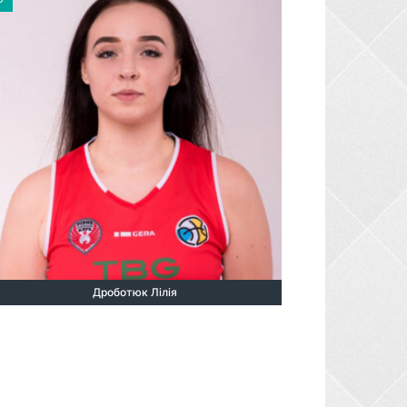
Дроботюк Лілія