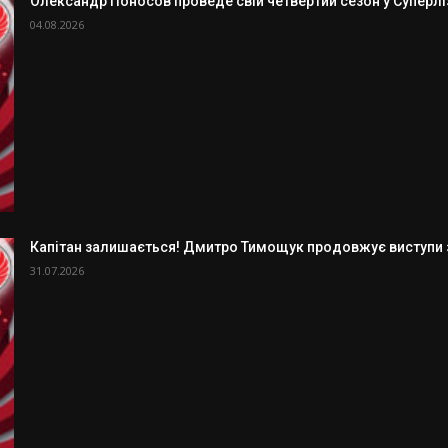
Олександр Поносов проведе свій четвертий сезон у Суперлізі
04.08.2026
Капітан залишається! Дмитро Тимощук продовжує виступи з
31.07.2026