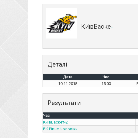
КиївБаскет-2
Деталі
Дата
Час
10.11.2018
15:00
Результати
Час
КиївБаскет-2
БК Рівне Чоловіки