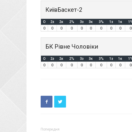
КиївБаскет-2
O
2з
2к
2%
3з
3к
3%
1з
1к
1
0
0
0
0
0
0
0
0
0
0
БК Рівне Чоловіки
O
2з
2к
2%
3з
3к
3%
1з
1к
1
0
0
0
0
0
0
0
0
0
0
Попередня