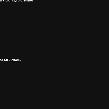
 у складі БК “Рівне”
а БК «Рівне»