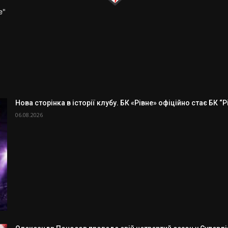
е"
Нова сторінка в історії клубу. БК «Рівне» офіційно стає БК “
06.08.2026