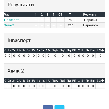
Результати
Час
1
2
3
4
OT
T
Результат
Інваспорт
—
—
—
—
—
60
Поразка
Хімік-2
—
—
—
—
—
127
Перемога
Інваспорт
O
2з
2к
2%
3з
3к
3%
1з
1к
1%
ПдА
ПдЗ
Пд
РП
Ф
Вт
Пх
Бш
ЕФФ
0
0
0
0
0
0
0
0
0
0
0
0
0
0
0
0
0
0
0
Хімік-2
O
2з
2к
2%
3з
3к
3%
1з
1к
1%
ПдА
ПдЗ
Пд
РП
Ф
Вт
Пх
Бш
ЕФФ
0
0
0
0
0
0
0
0
0
0
0
0
0
0
0
0
0
0
0