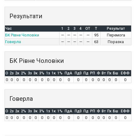
Результати
Час
1
2
3
4
OT
T
Результат
БК Рівне Чоловіки
—
—
—
—
—
95
Перемога
Говерла
—
—
—
—
—
63
Поразка
БК Рівне Чоловіки
O
2з
2к
2%
3з
3к
3%
1з
1к
1%
ПдА
ПдЗ
Пд
РП
Ф
Вт
Пх
Бш
ЕФФ
0
0
0
0
0
0
0
0
0
0
0
0
0
0
0
0
0
0
0
Говерла
O
2з
2к
2%
3з
3к
3%
1з
1к
1%
ПдА
ПдЗ
Пд
РП
Ф
Вт
Пх
Бш
ЕФФ
0
0
0
0
0
0
0
0
0
0
0
0
0
0
0
0
0
0
0