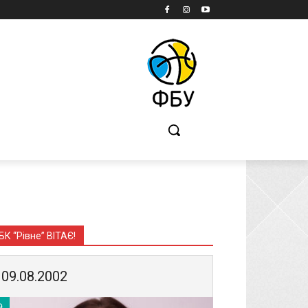
Б
БК “Рівне” ВІТАЄ!
09.08.2002
9