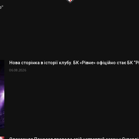
е"
Нова сторінка в історії клубу. БК «Рівне» офіційно стає БК “
06.08.2026