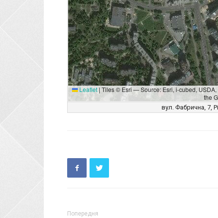
Leaflet
|
Tiles © Esri — Source: Esri, i-cubed, USD
the 
вул. Фабрична, 7, Р
Попередня