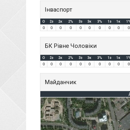
Інваспорт
O
2з
2к
2%
3з
3к
3%
1з
1к
1
0
0
0
0
0
0
0
0
0
0
БК Рівне Чоловіки
O
2з
2к
2%
3з
3к
3%
1з
1к
1
0
0
0
0
0
0
0
0
0
0
Майданчик