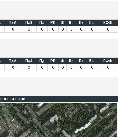
%
ПдА
ПдЗ
Пд
РП
Ф
Вт
Пх
Бш
ЕФФ
0
0
0
0
0
0
0
0
0
%
ПдА
ПдЗ
Пд
РП
Ф
Вт
Пх
Бш
ЕФФ
0
0
0
0
0
0
0
0
0
ДЮСШ-4 Рівне