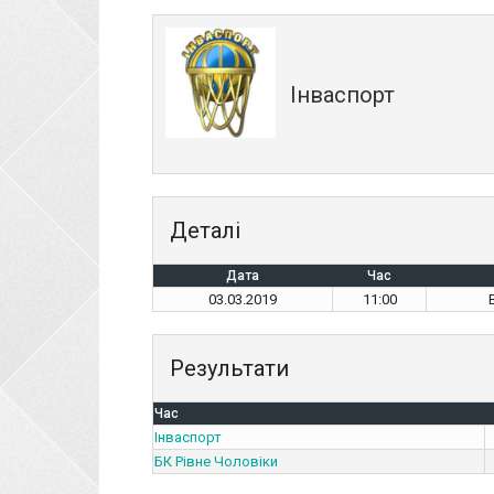
Інваспорт
Деталі
Дата
Час
03.03.2019
11:00
Результати
Час
Інваспорт
БК Рівне Чоловіки