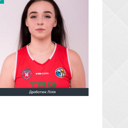
Дроботюк Лілія