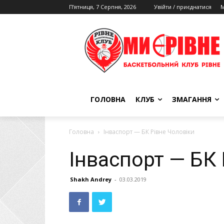
П’ятниця, 7 Серпня, 2026
Увійти / приєднатися
М
ГОЛОВНА
КЛУБ
ЗМАГАННЯ
Головна
Інваспорт — БК Рівне Чоловіки
Інваспорт — БК 
Shakh Andrey
-
03.03.2019