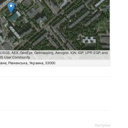
A, USGS, AEX, GeoEye, Getmapping, Aerogrid, IGN, IGP, UPR-EGP, and
GIS User Community
івне, Рівненська, Украина, 33000
Наступна