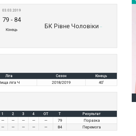
03.03.2019
79
-
84
БК Рівне Чоловіки
Кінець
Ліга
Сезон
Кінець
Вища ліга Ч
2018/2019
40'
1
2
3
4
OT
T
Результат
—
—
—
—
—
79
Поразка
—
—
—
—
—
84
Перемога