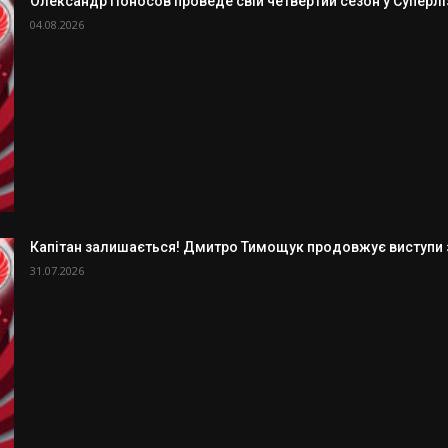
Олександр Поносов проведе свій четвертий сезон у Суперлізі
04.08.2026
Капітан залишається! Дмитро Тимощук продовжує виступи з
31.07.2026