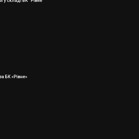
 у складі БК “Рівне”
а БК «Рівне»