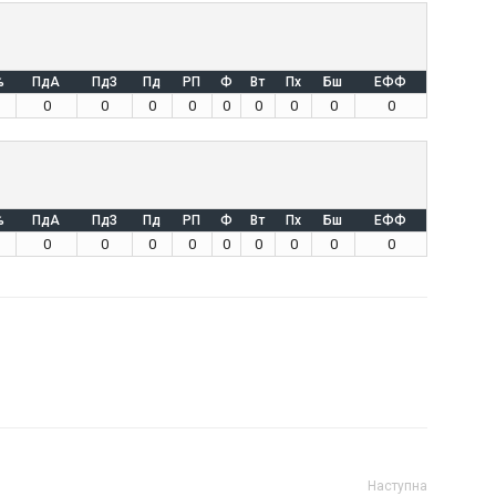
%
ПдА
ПдЗ
Пд
РП
Ф
Вт
Пх
Бш
ЕФФ
0
0
0
0
0
0
0
0
0
%
ПдА
ПдЗ
Пд
РП
Ф
Вт
Пх
Бш
ЕФФ
0
0
0
0
0
0
0
0
0
Наступна