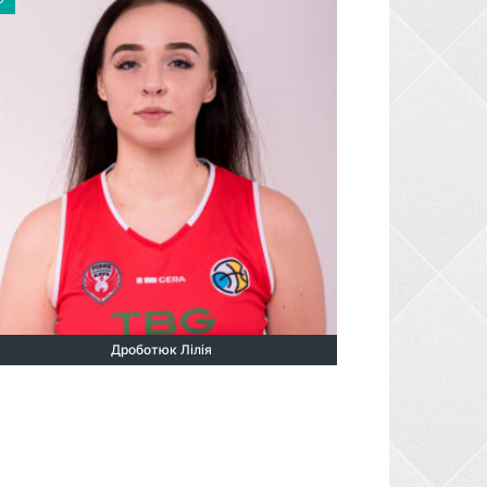
Дроботюк Лілія