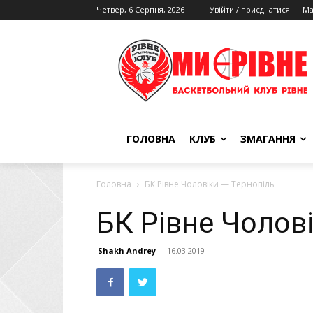
Четвер, 6 Серпня, 2026
Увійти / приєднатися
Ма
ГОЛОВНА
КЛУБ
ЗМАГАННЯ
Головна
БК Рівне Чоловіки — Тернопіль
БК Рівне Чолов
Shakh Andrey
-
16.03.2019