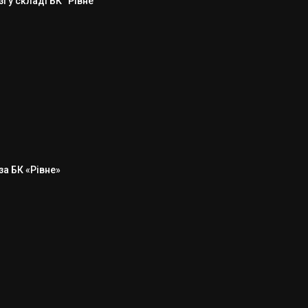
 у складі БК “Рівне”
а БК «Рівне»