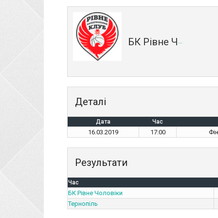
БК Рівне Чоловіки
Деталі
Дата
Час
16.03.2019
17:00
Фі
Результати
Час
БК Рівне Чоловіки
Тернопіль