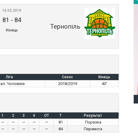
16.03.2019
81
-
84
Тернопіль
Кінець
Ліга
Сезон
Кінець
нал. Чоловіки
2018/2019
40'
1
2
3
4
OT
T
Результат
—
—
—
—
—
81
Поразка
—
—
—
—
—
84
Перемога