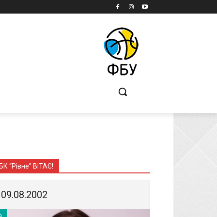
Б
БК “Рівне” ВІТАЄ!
09.08.2002
9