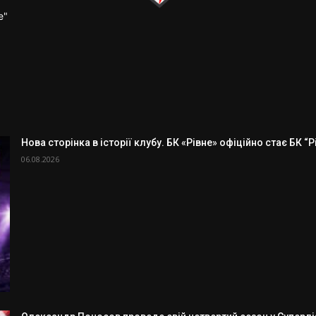
е"
Нова сторінка в історії клубу. БК «Рівне» офіційно стає БК “
06.08.2026