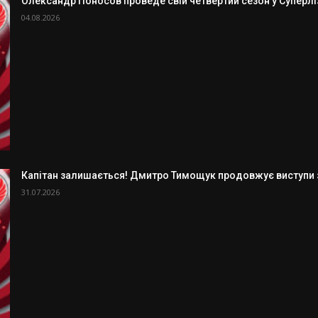
Олександр Поносов проведе свій четвертий сезон у Суперлізі
04.08.2026
Капітан залишається! Дмитро Тимощук продовжує виступи з
31.07.2026