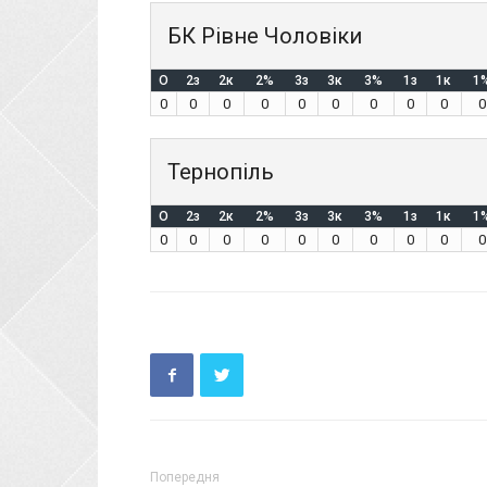
БК Рівне Чоловіки
O
2з
2к
2%
3з
3к
3%
1з
1к
1
0
0
0
0
0
0
0
0
0
0
Тернопіль
O
2з
2к
2%
3з
3к
3%
1з
1к
1
0
0
0
0
0
0
0
0
0
0
Попередня