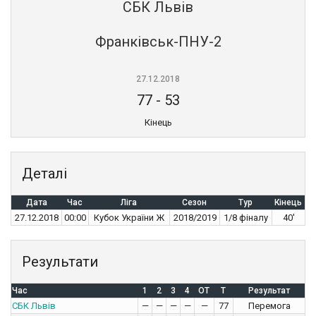
СБК Львів
Франківськ-ПНУ-2
27.12.2018
77
-
53
Кінець
Деталі
Дата
Час
Ліга
Сезон
Тур
Кінець
27.12.2018
00:00
Кубок України Ж
2018/2019
1/8 фіналу
40'
Результати
Час
1
2
3
4
OT
T
Результат
СБК Львів
—
—
—
—
—
77
Перемога