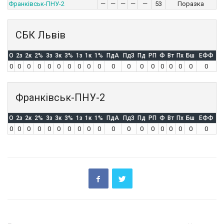
Франківськ-ПНУ-2
—
—
—
—
—
53
Поразка
СБК Львів
O
2з
2к
2%
3з
3к
3%
1з
1к
1%
ПдА
ПдЗ
Пд
РП
Ф
Вт
Пх
Бш
ЕФФ
0
0
0
0
0
0
0
0
0
0
0
0
0
0
0
0
0
0
0
Франківськ-ПНУ-2
O
2з
2к
2%
3з
3к
3%
1з
1к
1%
ПдА
ПдЗ
Пд
РП
Ф
Вт
Пх
Бш
ЕФФ
0
0
0
0
0
0
0
0
0
0
0
0
0
0
0
0
0
0
0