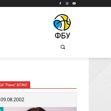
Б
БК “Рівне” ВІТАЄ!
09.08.2002
9