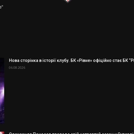
е"
Нова сторінка в історії клубу. БК «Рівне» офіційно стає БК “
06.08.2026