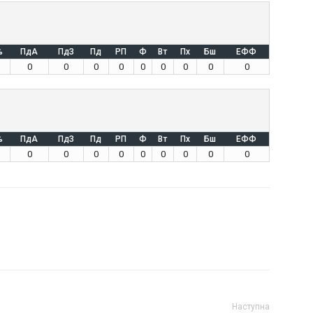
%
ПдА
ПдЗ
Пд
РП
Ф
Вт
Пх
Бш
ЕФФ
0
0
0
0
0
0
0
0
0
%
ПдА
ПдЗ
Пд
РП
Ф
Вт
Пх
Бш
ЕФФ
0
0
0
0
0
0
0
0
0
Наступна