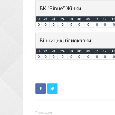
БК “Рівне” Жінки
O
2з
2к
2%
3з
3к
3%
1з
1к
1
0
0
0
0
0
0
0
0
0
0
Вінницькі блискавки
O
2з
2к
2%
3з
3к
3%
1з
1к
1
0
0
0
0
0
0
0
0
0
0
Попередня