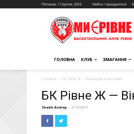
П’ятниця, 7 Серпня, 2026
Увійти / приєднатися
М
ГОЛОВНА
КЛУБ
ЗМАГАННЯ
Головна
БК Рівне Ж — Вінницькі блискавки
БК Рівне Ж — В
Shakh Andrey
-
21.10.2017