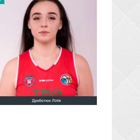
Дроботюк Лілія