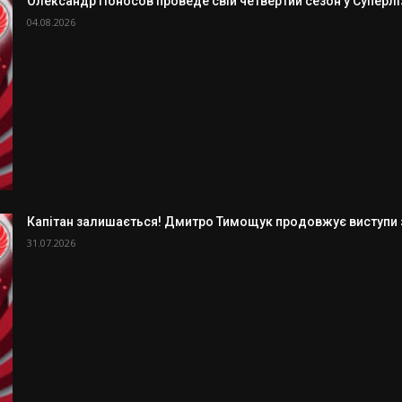
Олександр Поносов проведе свій четвертий сезон у Суперлізі
04.08.2026
Капітан залишається! Дмитро Тимощук продовжує виступи з
31.07.2026