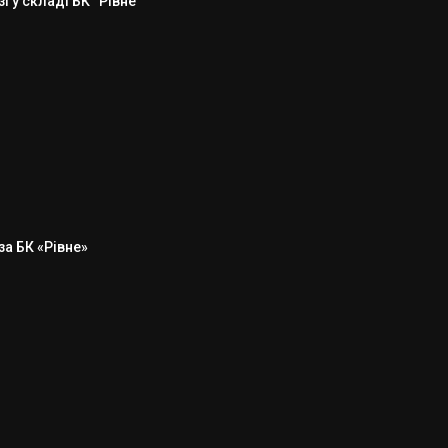
 у складі БК “Рівне”
а БК «Рівне»