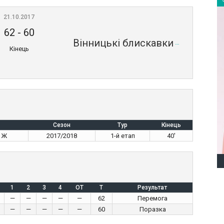
21.10.2017
62
-
60
Вінницькі блискавки
Кінець
Сезон
Тур
Кінець
а Ж
2017/2018
1-й етап
40'
1
2
3
4
OT
T
Результат
—
—
—
—
—
62
Перемога
—
—
—
—
—
60
Поразка