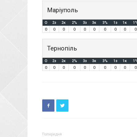
Маріуполь
O
2з
2к
2%
3з
3к
3%
1з
1к
1
0
0
0
0
0
0
0
0
0
0
Тернопіль
O
2з
2к
2%
3з
3к
3%
1з
1к
1
0
0
0
0
0
0
0
0
0
0
Попередня