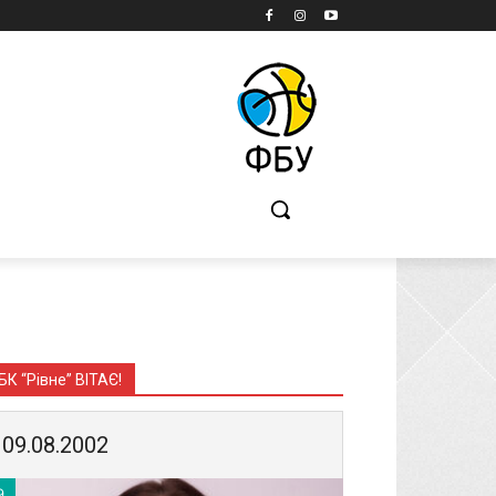
Б
БК “Рівне” ВІТАЄ!
09.08.2002
9