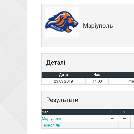
Маріуполь
Деталі
Дата
Час
23.03.2019
14:00
Фі
Результати
Час
1
2
Маріуполь
—
—
Тернопіль
—
—