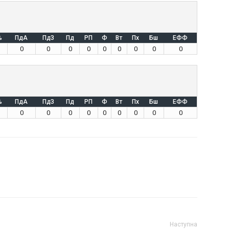
%
ПдА
ПдЗ
Пд
РП
Ф
Вт
Пх
Бш
ЕФФ
0
0
0
0
0
0
0
0
0
%
ПдА
ПдЗ
Пд
РП
Ф
Вт
Пх
Бш
ЕФФ
0
0
0
0
0
0
0
0
0
Наступна