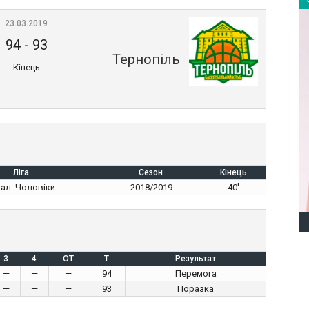
23.03.2019
94
-
93
Тернопіль
Кінець
Ліга
Сезон
Кінець
нал. Чоловіки
2018/2019
40'
3
4
OT
T
Результат
—
—
—
94
Перемога
—
—
—
93
Поразка