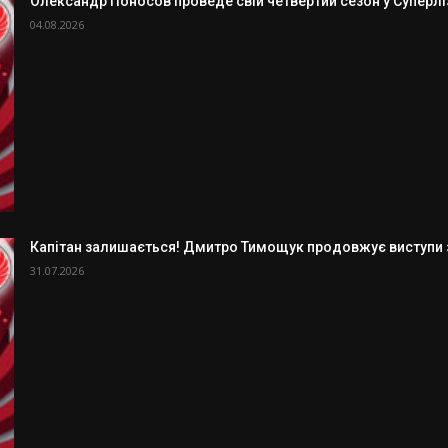
Олександр Поносов проведе свій четвертий сезон у Суперлізі
04.08.2026
Капітан залишається! Дмитро Тимощук продовжує виступи з
31.07.2026