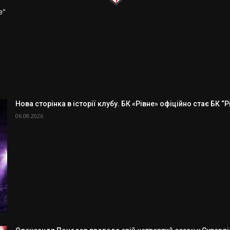
е"
Нова сторінка в історії клубу. БК «Рівне» офіційно стає БК “
06.08.2026