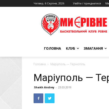
Четвер, 6 Серпня, 2026
Увійти / приєднатися
Ма
ГОЛОВНА
КЛУБ
ЗМАГАННЯ
Головна
Маріуполь — Тернопіль
Маріуполь — Те
Shakh Andrey
-
23.03.2019