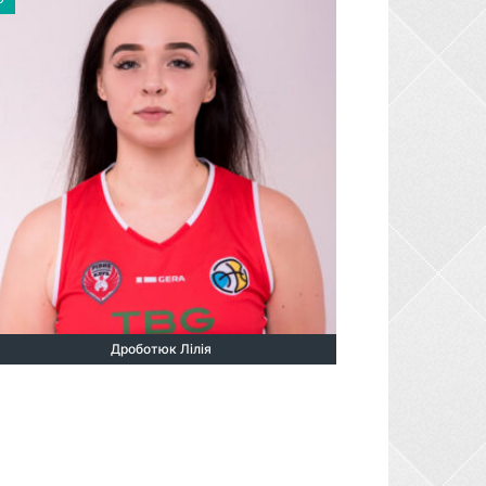
Дроботюк Лілія