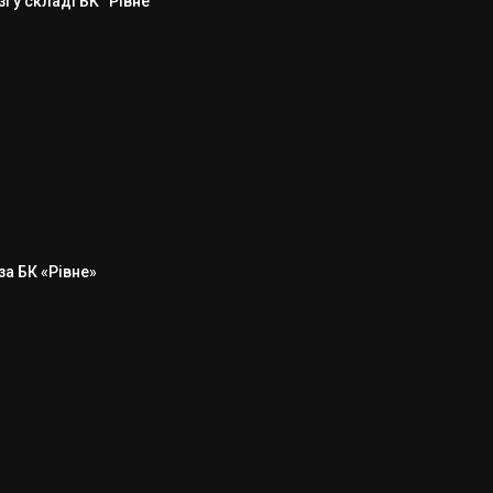
 у складі БК “Рівне”
а БК «Рівне»