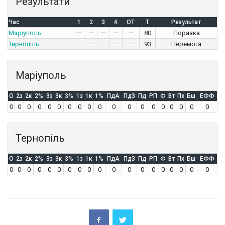
Результати
Час
1
2
3
4
OT
T
Результат
Маріуполь
—
—
—
—
—
80
Поразка
Тернопіль
—
—
—
—
—
93
Перемога
Маріуполь
O
2з
2к
2%
3з
3к
3%
1з
1к
1%
ПдА
ПдЗ
Пд
РП
Ф
Вт
Пх
Бш
ЕФФ
0
0
0
0
0
0
0
0
0
0
0
0
0
0
0
0
0
0
0
Тернопіль
O
2з
2к
2%
3з
3к
3%
1з
1к
1%
ПдА
ПдЗ
Пд
РП
Ф
Вт
Пх
Бш
ЕФФ
0
0
0
0
0
0
0
0
0
0
0
0
0
0
0
0
0
0
0