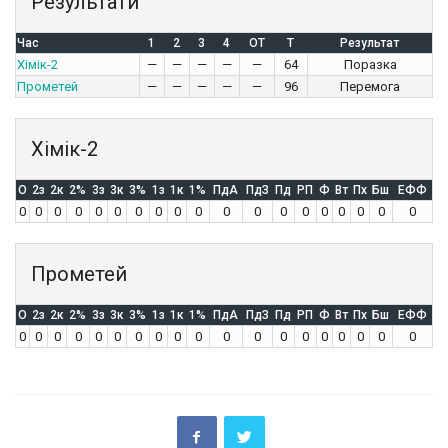
Результати
Час
1
2
3
4
OT
T
Результат
Хімік-2
—
—
—
—
—
64
Поразка
Прометей
—
—
—
—
—
96
Перемога
Хімік-2
O
2з
2к
2%
3з
3к
3%
1з
1к
1%
ПдА
ПдЗ
Пд
РП
Ф
Вт
Пх
Бш
ЕФФ
0
0
0
0
0
0
0
0
0
0
0
0
0
0
0
0
0
0
0
Прометей
O
2з
2к
2%
3з
3к
3%
1з
1к
1%
ПдА
ПдЗ
Пд
РП
Ф
Вт
Пх
Бш
ЕФФ
0
0
0
0
0
0
0
0
0
0
0
0
0
0
0
0
0
0
0