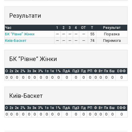
Результати
Час
1
2
3
4
OT
T
Результат
БК “Рівне” Жінки
—
—
—
—
—
55
Поразка
Київ-Баскет
—
—
—
—
—
74
Перемога
БК “Рівне” Жінки
O
2з
2к
2%
3з
3к
3%
1з
1к
1%
ПдА
ПдЗ
Пд
РП
Ф
Вт
Пх
Бш
ЕФФ
0
0
0
0
0
0
0
0
0
0
0
0
0
0
0
0
0
0
0
Київ-Баскет
O
2з
2к
2%
3з
3к
3%
1з
1к
1%
ПдА
ПдЗ
Пд
РП
Ф
Вт
Пх
Бш
ЕФФ
0
0
0
0
0
0
0
0
0
0
0
0
0
0
0
0
0
0
0