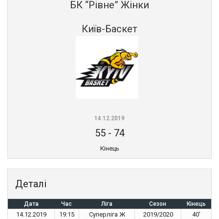
БК “Рівне” Жінки
Київ-Баскет
14.12.2019
55
-
74
Кінець
Деталі
Дата
Час
Ліга
Сезон
Кінець
14.12.2019
19:15
Суперліга Ж
2019/2020
40'