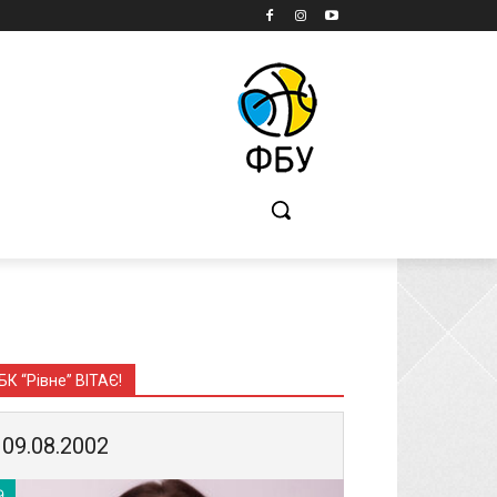
Б
БК “Рівне” ВІТАЄ!
09.08.2002
9