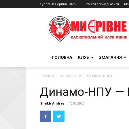
Субота, 8 Серпня, 2026
Увійти / приєднатися
Ма
ГОЛОВНА
КЛУБ
ЗМАГАННЯ
Головна
Динамо-НПУ — БК Рівне Жінки
Динамо-НПУ — 
Shakh Andrey
-
15.02.2020