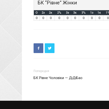
БК “Рівне” Жінки
O
2з
2к
2%
3з
3к
3%
1з
1к
1
0
0
0
0
0
0
0
0
0
0
Попередня
БК Рівне Чоловіки — ДіДіБао