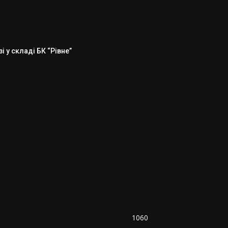
 у складі БК “Рівне”
1060