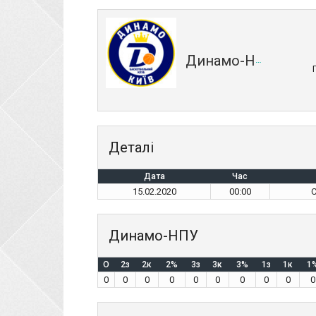
Динамо-НПУ
Деталі
Дата
Час
15.02.2020
00:00
С
Динамо-НПУ
O
2з
2к
2%
3з
3к
3%
1з
1к
1
0
0
0
0
0
0
0
0
0
0