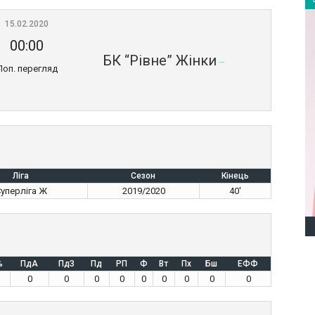
15.02.2020
00:00
БК “Рівне” Жінки
Поп. перегляд
Ліга
Сезон
Кінець
уперліга Ж
2019/2020
40'
%
ПдА
ПдЗ
Пд
РП
Ф
Вт
Пх
Бш
ЕФФ
0
0
0
0
0
0
0
0
0