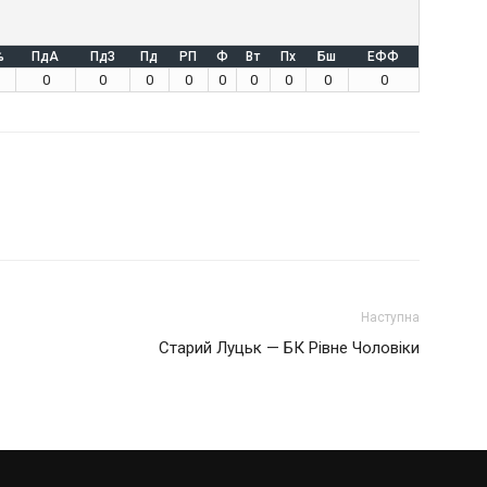
%
ПдА
ПдЗ
Пд
РП
Ф
Вт
Пх
Бш
ЕФФ
0
0
0
0
0
0
0
0
0
Наступна
Старий Луцьк — БК Рівне Чоловіки