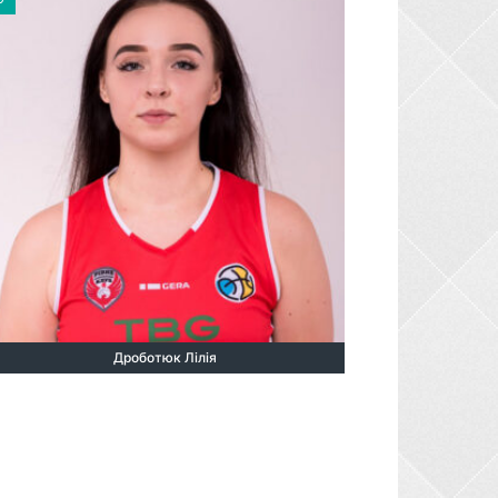
Дроботюк Лілія