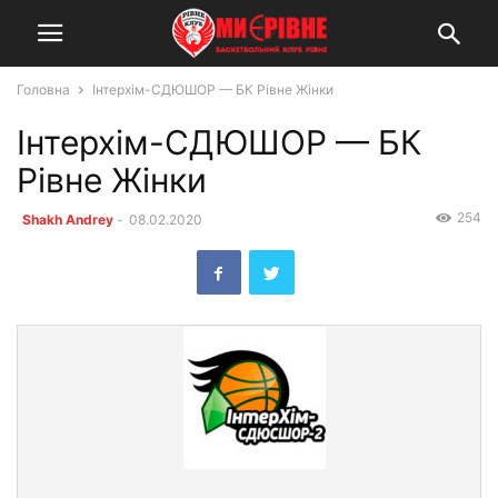
Головна
Інтерхім-СДЮШОР — БК Рівне Жінки
Інтерхім-СДЮШОР — БК
Рівне Жінки
254
Shakh Andrey
-
08.02.2020