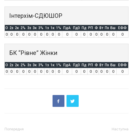
Інтерхім-СДЮШОР
O
2з
2к
2%
3з
3к
3%
1з
1к
1%
ПдА
ПдЗ
Пд
РП
Ф
Вт
Пх
Бш
ЕФФ
0
0
0
0
0
0
0
0
0
0
0
0
0
0
0
0
0
0
0
БК “Рівне” Жінки
O
2з
2к
2%
3з
3к
3%
1з
1к
1%
ПдА
ПдЗ
Пд
РП
Ф
Вт
Пх
Бш
ЕФФ
0
0
0
0
0
0
0
0
0
0
0
0
0
0
0
0
0
0
0
Попередня
Наступна