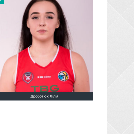
Дроботюк Лілія