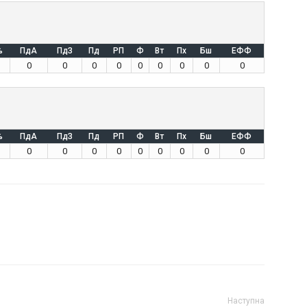
%
ПдА
ПдЗ
Пд
РП
Ф
Вт
Пх
Бш
ЕФФ
0
0
0
0
0
0
0
0
0
%
ПдА
ПдЗ
Пд
РП
Ф
Вт
Пх
Бш
ЕФФ
0
0
0
0
0
0
0
0
0
Наступна