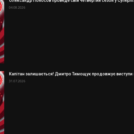
Олександр Поносов проведе свій четвертий сезон у Суперлізі
04.08.2026
Капітан залишається! Дмитро Тимощук продовжує виступи з
31.07.2026