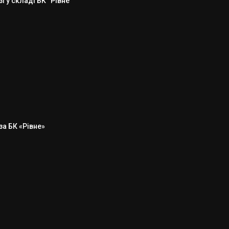
 у складі БК “Рівне”
а БК «Рівне»