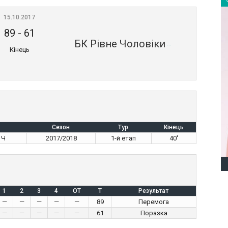
15.10.2017
89
-
61
БК Рівне Чоловіки
Кінець
Сезон
Тур
Кінець
 Ч
2017/2018
1-й етап
40'
1
2
3
4
OT
T
Результат
—
—
—
—
—
89
Перемога
—
—
—
—
—
61
Поразка