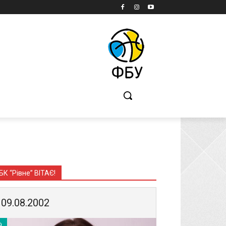
Б
БК “Рівне” ВІТАЄ!
09.08.2002
9