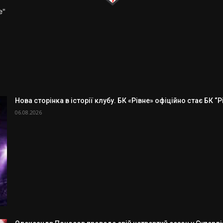
е"
Нова сторінка в історії клубу. БК «Рівне» офіційно стає БК “
06.08.2026