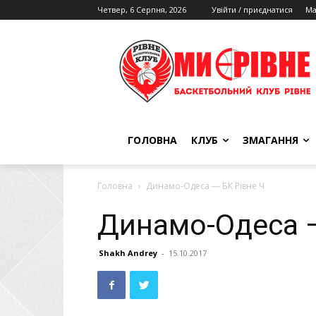
Четвер, 6 Серпня, 2026
Увійти / приєднатися
Ма
ГОЛОВНА
КЛУБ
ЗМАГАННЯ
Головна
Динамо-Одеса — БК Рівне Ч
Динамо-Одеса —
Shakh Andrey
-
15.10.2017