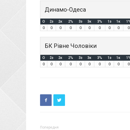
Динамо-Одеса
O
2з
2к
2%
3з
3к
3%
1з
1к
1
0
0
0
0
0
0
0
0
0
0
БК Рівне Чоловіки
O
2з
2к
2%
3з
3к
3%
1з
1к
1
0
0
0
0
0
0
0
0
0
0
Попередня