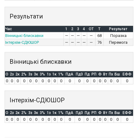
Результати
Час
1
2
3
4
OT
T
Результат
Вінницькі блискавки
—
—
—
—
—
68
Поразка
Інтерхім-СДЮШОР
—
—
—
—
—
76
Перемога
Вінницькі блискавки
O
2з
2к
2%
3з
3к
3%
1з
1к
1%
ПдА
ПдЗ
Пд
РП
Ф
Вт
Пх
Бш
ЕФФ
0
0
0
0
0
0
0
0
0
0
0
0
0
0
0
0
0
0
0
Інтерхім-СДЮШОР
O
2з
2к
2%
3з
3к
3%
1з
1к
1%
ПдА
ПдЗ
Пд
РП
Ф
Вт
Пх
Бш
ЕФФ
0
0
0
0
0
0
0
0
0
0
0
0
0
0
0
0
0
0
0