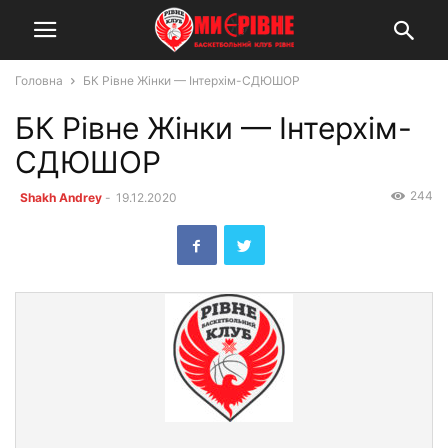
Головна
БК Рівне Жінки — Інтерхім-СДЮШОР
БК Рівне Жінки — Інтерхім-
СДЮШОР
244
Shakh Andrey
-
19.12.2020