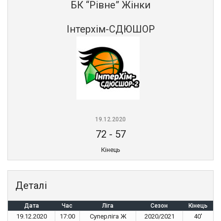
БК “Рівне” Жінки
Інтерхім-СДЮШОР
19.12.2020
72
-
57
Кінець
Деталі
Дата
Час
Ліга
Сезон
Кінець
19.12.2020
17:00
Суперліга Ж
2020/2021
40'