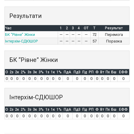
Результати
Час
1
2
3
4
OT
T
Результат
БК “Рівне” Жінки
—
—
—
—
—
72
Перемога
Інтерхім-СДЮШОР
—
—
—
—
—
57
Поразка
БК “Рівне” Жінки
O
2з
2к
2%
3з
3к
3%
1з
1к
1%
ПдА
ПдЗ
Пд
РП
Ф
Вт
Пх
Бш
ЕФФ
0
0
0
0
0
0
0
0
0
0
0
0
0
0
0
0
0
0
0
Інтерхім-СДЮШОР
O
2з
2к
2%
3з
3к
3%
1з
1к
1%
ПдА
ПдЗ
Пд
РП
Ф
Вт
Пх
Бш
ЕФФ
0
0
0
0
0
0
0
0
0
0
0
0
0
0
0
0
0
0
0