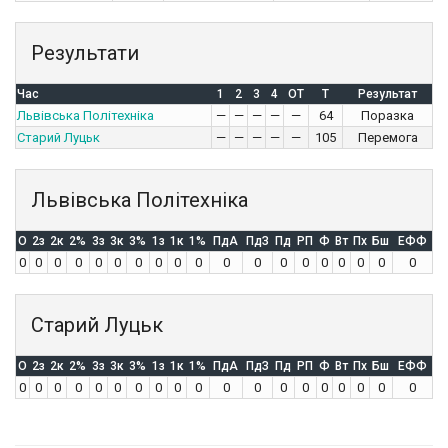
Результати
Час
1
2
3
4
OT
T
Результат
Львівська Політехніка
—
—
—
—
—
64
Поразка
Старий Луцьк
—
—
—
—
—
105
Перемога
Львівська Політехніка
O
2з
2к
2%
3з
3к
3%
1з
1к
1%
ПдА
ПдЗ
Пд
РП
Ф
Вт
Пх
Бш
ЕФФ
0
0
0
0
0
0
0
0
0
0
0
0
0
0
0
0
0
0
0
Старий Луцьк
O
2з
2к
2%
3з
3к
3%
1з
1к
1%
ПдА
ПдЗ
Пд
РП
Ф
Вт
Пх
Бш
ЕФФ
0
0
0
0
0
0
0
0
0
0
0
0
0
0
0
0
0
0
0