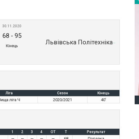
30.11.2020
68
-
95
Львівська Політехніка
Кінець
Ліга
Сезон
Кінець
Вища ліга Ч
2020/2021
40'
1
2
3
4
OT
T
Результат
—
—
—
—
—
68
Поразка