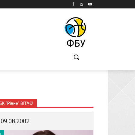
Б
БК “Рівне” ВІТАЄ!
09.08.2002
9