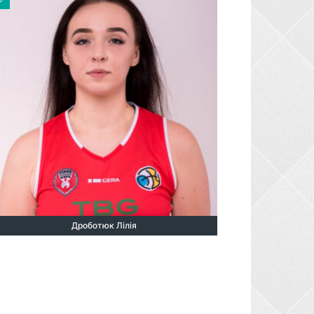
Дроботюк Лілія