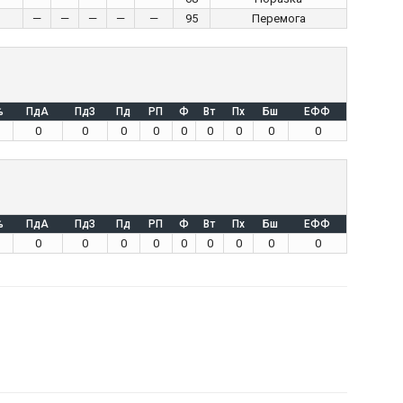
—
—
—
—
—
95
Перемога
%
ПдА
ПдЗ
Пд
РП
Ф
Вт
Пх
Бш
ЕФФ
0
0
0
0
0
0
0
0
0
%
ПдА
ПдЗ
Пд
РП
Ф
Вт
Пх
Бш
ЕФФ
0
0
0
0
0
0
0
0
0