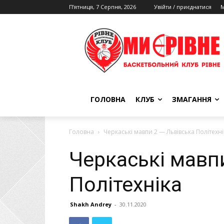
П’ятниця, 7 Серпня, 2026
Увійти / приєднатися
М
ГОЛОВНА
КЛУБ
ЗМАГАННЯ
Головна
Черкаські мавпи 2 — Львівська Політехні
Черкаські мавп
Політехніка
Shakh Andrey
-
30.11.2020