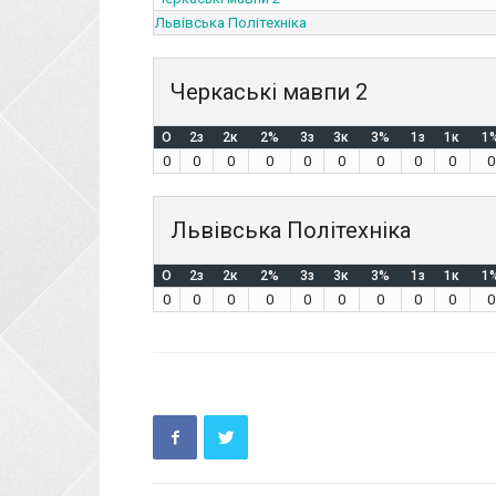
Львівська Політехніка
Черкаські мавпи 2
O
2з
2к
2%
3з
3к
3%
1з
1к
1
0
0
0
0
0
0
0
0
0
0
Львівська Політехніка
O
2з
2к
2%
3з
3к
3%
1з
1к
1
0
0
0
0
0
0
0
0
0
0