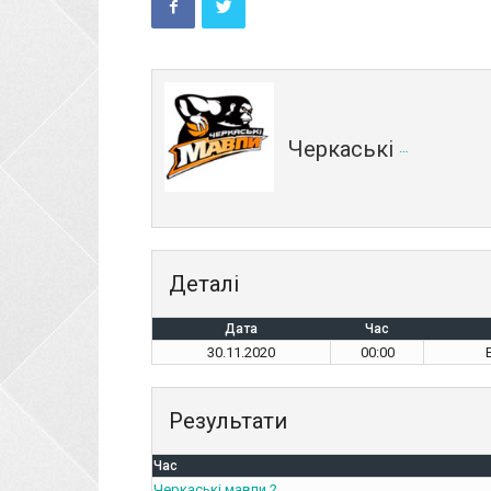
Черкаські мавпи 2
Деталі
Дата
Час
30.11.2020
00:00
Результати
Час
Черкаські мавпи 2