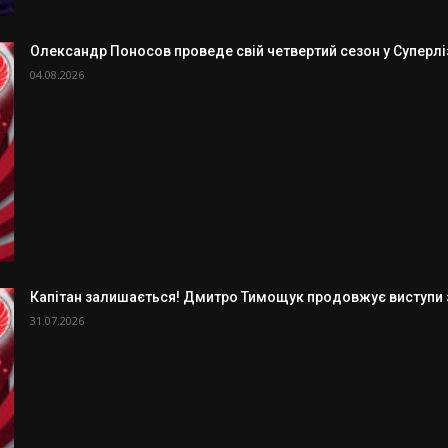
Олександр Поносов проведе свій четвертий сезон у Суперлізі
04.08.2026
Капітан залишається! Дмитро Тимощук продовжує виступи з
31.07.2026