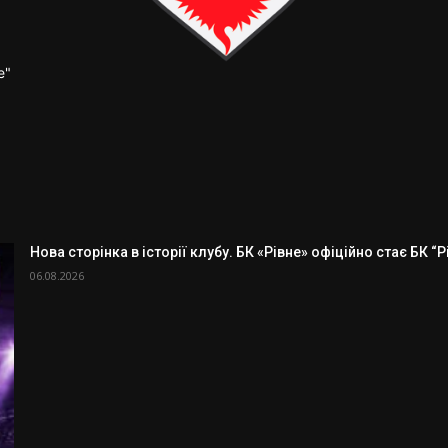
е"
Нова сторінка в історії клубу. БК «Рівне» офіційно стає БК “
06.08.2026