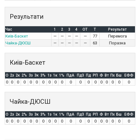
Результати
Час
1
2
3
4
OT
T
Результат
Київ-Баскет
—
—
—
—
—
77
Перемога
Чайка-ДЮСШ
—
—
—
—
—
63
Поразка
Київ-Баскет
O
2з
2к
2%
3з
3к
3%
1з
1к
1%
ПдА
ПдЗ
Пд
РП
Ф
Вт
Пх
Бш
ЕФФ
0
0
0
0
0
0
0
0
0
0
0
0
0
0
0
0
0
0
0
Чайка-ДЮСШ
O
2з
2к
2%
3з
3к
3%
1з
1к
1%
ПдА
ПдЗ
Пд
РП
Ф
Вт
Пх
Бш
ЕФФ
0
0
0
0
0
0
0
0
0
0
0
0
0
0
0
0
0
0
0