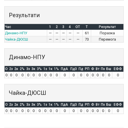
Результати
Час
1
2
3
4
OT
T
Результат
Динамо-НПУ
—
—
—
—
—
61
Поразка
Чайка-ДЮСШ
—
—
—
—
—
73
Перемога
Динамо-НПУ
O
2з
2к
2%
3з
3к
3%
1з
1к
1%
ПдА
ПдЗ
Пд
РП
Ф
Вт
Пх
Бш
ЕФФ
0
0
0
0
0
0
0
0
0
0
0
0
0
0
0
0
0
0
0
Чайка-ДЮСШ
O
2з
2к
2%
3з
3к
3%
1з
1к
1%
ПдА
ПдЗ
Пд
РП
Ф
Вт
Пх
Бш
ЕФФ
0
0
0
0
0
0
0
0
0
0
0
0
0
0
0
0
0
0
0