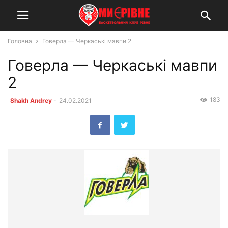
Головна
Говерла — Черкаські мавпи 2
Говерла — Черкаські мавпи
2
183
Shakh Andrey
-
24.02.2021