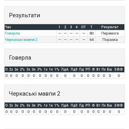
Результати
Час
1
2
3
4
OT
T
Результат
Говерла
—
—
—
—
—
80
Перемога
Черкаські мавпи 2
—
—
—
—
—
64
Поразка
Говерла
O
2з
2к
2%
3з
3к
3%
1з
1к
1%
ПдА
ПдЗ
Пд
РП
Ф
Вт
Пх
Бш
ЕФФ
0
0
0
0
0
0
0
0
0
0
0
0
0
0
0
0
0
0
0
Черкаські мавпи 2
O
2з
2к
2%
3з
3к
3%
1з
1к
1%
ПдА
ПдЗ
Пд
РП
Ф
Вт
Пх
Бш
ЕФФ
0
0
0
0
0
0
0
0
0
0
0
0
0
0
0
0
0
0
0