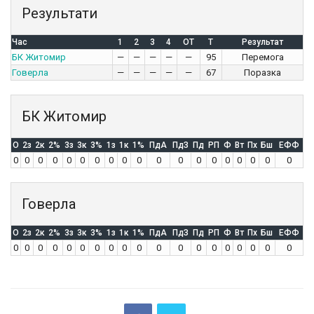
Результати
Час
1
2
3
4
OT
T
Результат
БК Житомир
—
—
—
—
—
95
Перемога
Говерла
—
—
—
—
—
67
Поразка
БК Житомир
O
2з
2к
2%
3з
3к
3%
1з
1к
1%
ПдА
ПдЗ
Пд
РП
Ф
Вт
Пх
Бш
ЕФФ
0
0
0
0
0
0
0
0
0
0
0
0
0
0
0
0
0
0
0
Говерла
O
2з
2к
2%
3з
3к
3%
1з
1к
1%
ПдА
ПдЗ
Пд
РП
Ф
Вт
Пх
Бш
ЕФФ
0
0
0
0
0
0
0
0
0
0
0
0
0
0
0
0
0
0
0