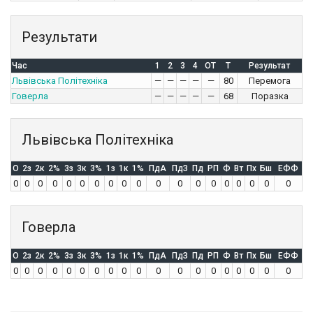
Результати
Час
1
2
3
4
OT
T
Результат
Львівська Політехніка
—
—
—
—
—
80
Перемога
Говерла
—
—
—
—
—
68
Поразка
Львівська Політехніка
O
2з
2к
2%
3з
3к
3%
1з
1к
1%
ПдА
ПдЗ
Пд
РП
Ф
Вт
Пх
Бш
ЕФФ
0
0
0
0
0
0
0
0
0
0
0
0
0
0
0
0
0
0
0
Говерла
O
2з
2к
2%
3з
3к
3%
1з
1к
1%
ПдА
ПдЗ
Пд
РП
Ф
Вт
Пх
Бш
ЕФФ
0
0
0
0
0
0
0
0
0
0
0
0
0
0
0
0
0
0
0