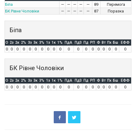
Біпа
—
—
—
—
—
89
Перемога
БК Рівне Чоловіки
—
—
—
—
—
87
Поразка
Біпа
O
2з
2к
2%
3з
3к
3%
1з
1к
1%
ПдА
ПдЗ
Пд
РП
Ф
Вт
Пх
Бш
ЕФФ
0
0
0
0
0
0
0
0
0
0
0
0
0
0
0
0
0
0
0
БК Рівне Чоловіки
O
2з
2к
2%
3з
3к
3%
1з
1к
1%
ПдА
ПдЗ
Пд
РП
Ф
Вт
Пх
Бш
ЕФФ
0
0
0
0
0
0
0
0
0
0
0
0
0
0
0
0
0
0
0