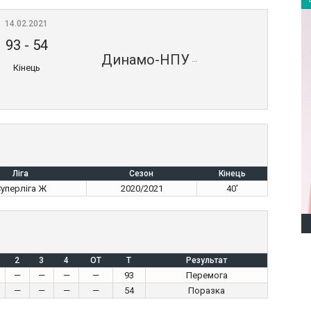
14.02.2021
93
-
54
Динамо-НПУ
Кінець
Ліга
Сезон
Кінець
уперліга Ж
2020/2021
40'
2
3
4
OT
T
Результат
—
—
—
—
93
Перемога
—
—
—
—
54
Поразка