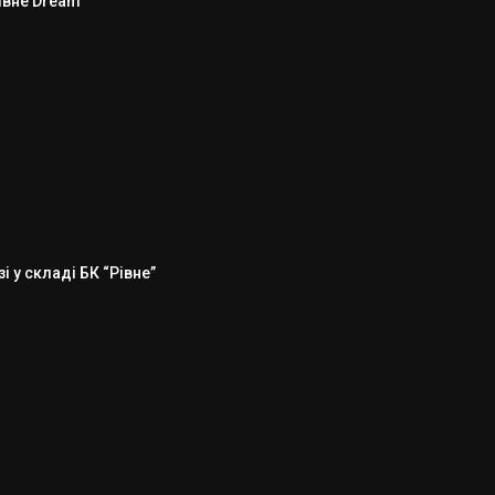
Рівне Dream”
 у складі БК “Рівне”