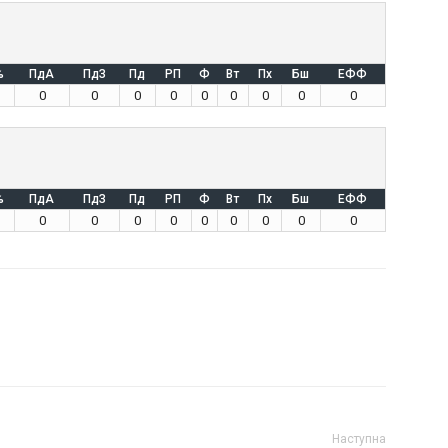
%
ПдА
ПдЗ
Пд
РП
Ф
Вт
Пх
Бш
ЕФФ
0
0
0
0
0
0
0
0
0
%
ПдА
ПдЗ
Пд
РП
Ф
Вт
Пх
Бш
ЕФФ
0
0
0
0
0
0
0
0
0
Наступна