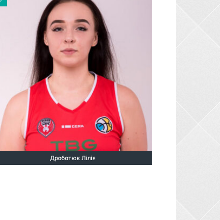
Дроботюк Лілія