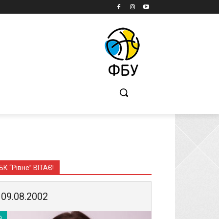
Б
БК “Рівне” ВІТАЄ!
09.08.2002
9