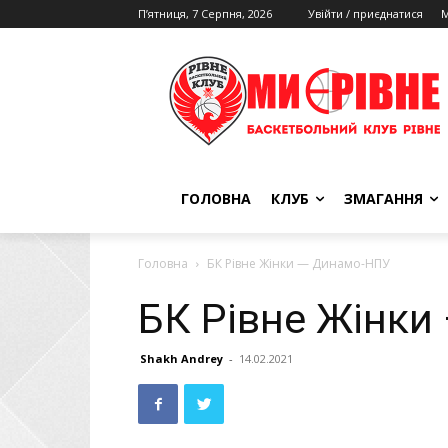
П’ятниця, 7 Серпня, 2026
Увійти / приєднатися
М
ГОЛОВНА
КЛУБ
ЗМАГАННЯ
Головна
БК Рівне Жінки — Динамо-НПУ
БК Рівне Жінк
Shakh Andrey
-
14.02.2021