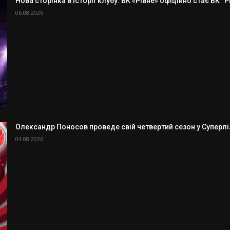
Нова сторінка в історії клубу. БК «Рівне» офіційно стає БК “
06.08.2026
Олександр Поносов проведе свій четвертий сезон у Суперлізі
04.08.2026