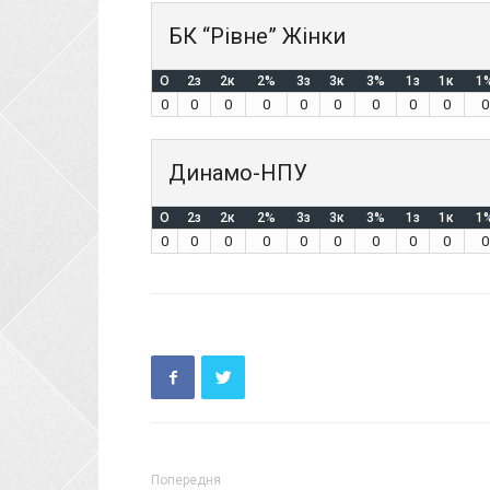
БК “Рівне” Жінки
O
2з
2к
2%
3з
3к
3%
1з
1к
1
0
0
0
0
0
0
0
0
0
0
Динамо-НПУ
O
2з
2к
2%
3з
3к
3%
1з
1к
1
0
0
0
0
0
0
0
0
0
0
Попередня