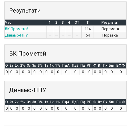
Результати
Час
1
2
3
4
OT
T
Результат
БК Прометей
—
—
—
—
—
114
Перемога
Динамо-НПУ
—
—
—
—
—
64
Поразка
БК Прометей
O
2з
2к
2%
3з
3к
3%
1з
1к
1%
ПдА
ПдЗ
Пд
РП
Ф
Вт
Пх
Бш
ЕФФ
0
0
0
0
0
0
0
0
0
0
0
0
0
0
0
0
0
0
0
Динамо-НПУ
O
2з
2к
2%
3з
3к
3%
1з
1к
1%
ПдА
ПдЗ
Пд
РП
Ф
Вт
Пх
Бш
ЕФФ
0
0
0
0
0
0
0
0
0
0
0
0
0
0
0
0
0
0
0